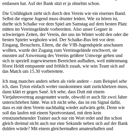
entlassen hat. Auf der Bank sitzt er ja ohnehin schon.
Die Unfähigkeit zieht sich durch den Verein wie ein eisernes Band.
Selbst die eigene Jugend muss drunter leiden. Wie zu hören ist,
durfte sich Schalke vor dem Spiel am Samstag auf dem besten Platz
mitten im Vereinsgelände vorbereiten. Also unser Gegner in
schwierigen Zeiten, der Verein, der uns im Winter wohl den oder die
besten Spieler wegholen wird. Der Schalke-Bus fett vor dem
Eingang, Besuchern, Eltern, die die VfB-Jugendspiele anschauen
wollten, wurde der Zugang zum Vereinsgelände erschwert, sie
mussten auf Anweisung des Vereins größere Umwege gehen und
sich in speziell zugewiesenen Bereichen aufhalten, weil mittenmang
Horst Heldt entspannte und fröhlich zusah, wie sein Team sich auf
das Match um 15.30 vorbereitete.
Ich mag manches anders sehen als viele andere – zum Beispiel sehe
ich, dass Tyton einfach weiter rauskommen statt zurückhetzen muss,
dann klärt er gegen Sané. Ich sehe, dass Dutt mit einem
Vierjahresvertrag ausgestattet wurde, obwohl er auch für zwei Jahre
unterschrieben hätte. Was ich nicht sehe, das ist ein Signal dafür,
dass es mit dem Verein nachhaltig wieder aufwärts geht. Denn wie
soll das laufen mit einem Sportvorstand, mit dem kein
ernstzunehmender Trainer auch nur ein Wort redet und ihn schon
gleich dreimal nicht auch nur eine Sekunde neben sich auf der Bank
dulden würde? Mit einem gleichermaßen amateurhaften und