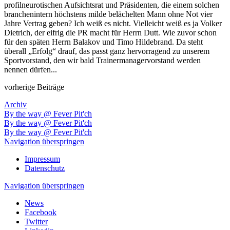
profilneurotischen Aufsichtsrat und Präsidenten, die einem solchen
branchenintern höchstens milde belächelten Mann ohne Not vier
Jahre Vertrag geben? Ich weiß es nicht. Vielleicht weiß es ja Volker
Dietrich, der eifrig die PR macht für Herrn Dutt. Wie zuvor schon
für den späten Herrn Balakov und Timo Hildebrand. Da steht
überall „Erfolg“ drauf, das passt ganz hervorragend zu unserem
Sportvorstand, den wir bald Trainermanagervorstand werden
nennen dürfen...
vorherige Beiträge
Archiv
By the way @ Fever Pit'ch
By the way @ Fever Pit'ch
By the way @ Fever Pit'ch
Navigation überspringen
Impressum
Datenschutz
Navigation überspringen
News
Facebook
Twitter