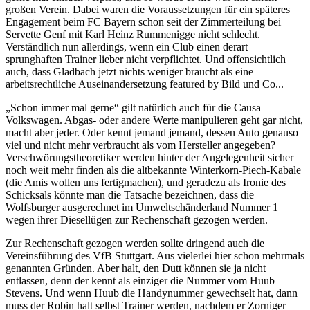
großen Verein. Dabei waren die Voraussetzungen für ein späteres
Engagement beim FC Bayern schon seit der Zimmerteilung bei
Servette Genf mit Karl Heinz Rummenigge nicht schlecht.
Verständlich nun allerdings, wenn ein Club einen derart
sprunghaften Trainer lieber nicht verpflichtet. Und offensichtlich
auch, dass Gladbach jetzt nichts weniger braucht als eine
arbeitsrechtliche Auseinandersetzung featured by Bild und Co...
„Schon immer mal gerne“ gilt natürlich auch für die Causa
Volkswagen. Abgas- oder andere Werte manipulieren geht gar nicht,
macht aber jeder. Oder kennt jemand jemand, dessen Auto genauso
viel und nicht mehr verbraucht als vom Hersteller angegeben?
Verschwörungstheoretiker werden hinter der Angelegenheit sicher
noch weit mehr finden als die altbekannte Winterkorn-Piech-Kabale
(die Amis wollen uns fertigmachen), und geradezu als Ironie des
Schicksals könnte man die Tatsache bezeichnen, dass die
Wolfsburger ausgerechnet im Umweltschänderland Nummer 1
wegen ihrer Diesellügen zur Rechenschaft gezogen werden.
Zur Rechenschaft gezogen werden sollte dringend auch die
Vereinsführung des VfB Stuttgart. Aus vielerlei hier schon mehrmals
genannten Gründen. Aber halt, den Dutt können sie ja nicht
entlassen, denn der kennt als einziger die Nummer vom Huub
Stevens. Und wenn Huub die Handynummer gewechselt hat, dann
muss der Robin halt selbst Trainer werden, nachdem er Zorniger