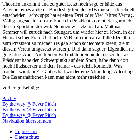
Theorien ankommt und zu guter Letzt noch sagt, er hätte das
Angebot eines anderen Bundesligisten, der VfB müsse sich schnell
entscheiden– schwupps hat er einen Drei-oder Vier-Jahres-Vertrag.
Völlig ungeachtet, ob am Ende ein Präsident kommt, der gar nicht
diesen Sportdirektor will. Nehmen wir jetzt mal an, Matthias
Sammer will zurück nach Stuttgart, um wieder hier zu leben, in der
Heimat seiner Frau. Und beim VfB kommt man auf die Idee, ihn
zum Präsident zu machen (es gab schon schlechtere Ideen, die in
diesem Verein umgesetzt wurden). Und dann sagt er: Eigentlich ne
gute Idee. Aber: Auf keinen Fall mit dem Schindelmeiser. Ich als
Präsident habe den Schwerpunkt auf dem Sport, habe dann dort
noch Hitzlsperger und den Trainer - das reicht komplett. Was
machen wir dann? Gibt es halt wieder eine Abfindung. Allerdings:
Die Essensmärkchen kann man nicht mehr streichen...
vorherige Beiträge
Archiv
By the way @ Fever Pit'ch
By the way @ Fever Pit'ch
By the way @ Fever Pit'ch
Navigation überspringen
Impressum
Datenschutz