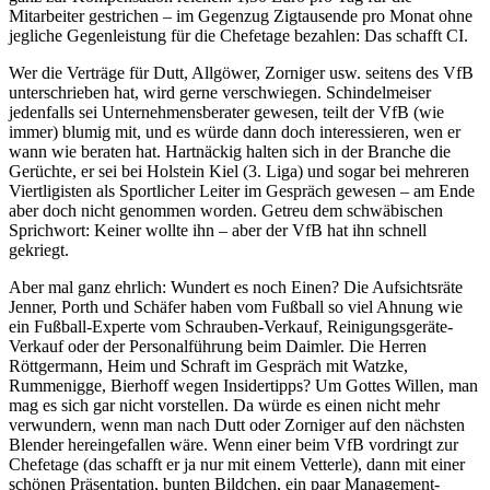
Mitarbeiter gestrichen – im Gegenzug Zigtausende pro Monat ohne
jegliche Gegenleistung für die Chefetage bezahlen: Das schafft CI.
Wer die Verträge für Dutt, Allgöwer, Zorniger usw. seitens des VfB
unterschrieben hat, wird gerne verschwiegen. Schindelmeiser
jedenfalls sei Unternehmensberater gewesen, teilt der VfB (wie
immer) blumig mit, und es würde dann doch interessieren, wen er
wann wie beraten hat. Hartnäckig halten sich in der Branche die
Gerüchte, er sei bei Holstein Kiel (3. Liga) und sogar bei mehreren
Viertligisten als Sportlicher Leiter im Gespräch gewesen – am Ende
aber doch nicht genommen worden. Getreu dem schwäbischen
Sprichwort: Keiner wollte ihn – aber der VfB hat ihn schnell
gekriegt.
Aber mal ganz ehrlich: Wundert es noch Einen? Die Aufsichtsräte
Jenner, Porth und Schäfer haben vom Fußball so viel Ahnung wie
ein Fußball-Experte vom Schrauben-Verkauf, Reinigungsgeräte-
Verkauf oder der Personalführung beim Daimler. Die Herren
Röttgermann, Heim und Schraft im Gespräch mit Watzke,
Rummenigge, Bierhoff wegen Insidertipps? Um Gottes Willen, man
mag es sich gar nicht vorstellen. Da würde es einen nicht mehr
verwundern, wenn man nach Dutt oder Zorniger auf den nächsten
Blender hereingefallen wäre. Wenn einer beim VfB vordringt zur
Chefetage (das schafft er ja nur mit einem Vetterle), dann mit einer
schönen Präsentation, bunten Bildchen, ein paar Management-