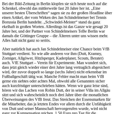
Bei der Bild-Zeitung in Berlin klopfen sie sich heute noch auf die
Schenkel, obwohl das mittlerweile fast 20 Jahre her ist. „Eine
unserer besten Überschriften“ sagen sie zu der großen Headline über
einen Artikel, der vom Wirken des Jan Schindelmeiser bei Tennis
Borussia Berlin handelte. „Schwindel-Meister“ stand da ganz
ekelhaft in großen Worten. Allerdings ist das Ganze wie gesagt 20
Jahre her, und der Partner von Schindelmeisers TeBe Berlin war
damals die Göttinger Gruppe – die Älteren unter uns wissen mehr.
Alles halt nicht ganz so seriös.
Aber natürlich hat auch Jan Schindelmeiser eine Chance beim VfB
Stuttgart verdient. So wie alle anderen vor ihm (Dutt, Kramny,
Zorniger, Allgöwer, Hitzlsperger, Kaderplaner, Scouts, Berater)
auch. VfE Stuttgart – Verein für Experimente. Man wundert sich,
dass jetzt gleich wieder einer drei Jahre lang vertraglich abgesichert
wird, der zuvor doppelt so lange (sechs Jahre) nicht erkennbar im
Fußballgeschäft tätig war. Manche Fehler macht man beim VfB
gerne ein siebtes oder achtes Mal, obwohl alle Genannten sicher
auch kurzfristiger unterschrieben hätten. Wenn wir ganz leise sind,
hören wir das Lachen von Robin Dutt, der in seiner Villa im Allgäu
sitzt und sich wahrscheinlich noch drei Jahre über die monatlichen
Überweisungen des VfB freut. Das Streichen der Essensmarken für
die Mitarbeiter, das ja letzten Endes vor allem durch die Unfähigkeit
von Dutt und seiner Mannschaft hervorgerufen wurde, wird nicht
ganz zur Kompensation reichen. 1,50 Euro pro Tag für die