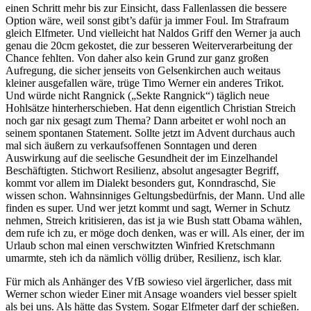
einen Schritt mehr bis zur Einsicht, dass Fallenlassen die bessere
Option wäre, weil sonst gibt’s dafür ja immer Foul. Im Strafraum
gleich Elfmeter. Und vielleicht hat Naldos Griff den Werner ja auch
genau die 20cm gekostet, die zur besseren Weiterverarbeitung der
Chance fehlten. Von daher also kein Grund zur ganz großen
Aufregung, die sicher jenseits von Gelsenkirchen auch weitaus
kleiner ausgefallen wäre, trüge Timo Werner ein anderes Trikot.
Und würde nicht Rangnick („Sekte Rangnick“) täglich neue
Hohlsätze hinterherschieben. Hat denn eigentlich Christian Streich
noch gar nix gesagt zum Thema? Dann arbeitet er wohl noch an
seinem spontanen Statement. Sollte jetzt im Advent durchaus auch
mal sich äußern zu verkaufsoffenen Sonntagen und deren
Auswirkung auf die seelische Gesundheit der im Einzelhandel
Beschäftigten. Stichwort Resilienz, absolut angesagter Begriff,
kommt vor allem im Dialekt besonders gut, Konndraschd, Sie
wissen schon. Wahnsinniges Geltungsbedürfnis, der Mann. Und alle
finden es super. Und wer jetzt kommt und sagt, Werner in Schutz
nehmen, Streich kritisieren, das ist ja wie Bush statt Obama wählen,
dem rufe ich zu, er möge doch denken, was er will. Als einer, der im
Urlaub schon mal einen verschwitzten Winfried Kretschmann
umarmte, steh ich da nämlich völlig drüber, Resilienz, isch klar.
Für mich als Anhänger des VfB sowieso viel ärgerlicher, dass mit
Werner schon wieder Einer mit Ansage woanders viel besser spielt
als bei uns. Als hätte das System. Sogar Elfmeter darf der schießen.