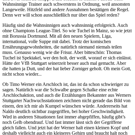
Wahnsinnige Trainer auch schwerstens in Ordnung, weil ansonsten
Langeweile. Hitzfeld und andere Ausnahmen bestätigen die Regel.
Denn wer will schon ausschließlich nur über das Spiel reden?
Häufig sind die Wahnsinnigen auch wahnsinnig erfolgreich. Auch
ohne Champions League-Titel. So wie Tuchel in Mainz, so wie jetzt
mit Borussia Dortmund. Mit all den neuen Spielern, Liga,
international, volle Suppe mit dabei. Trotz der komischen
Ernährungsgewohnheiten, die natürlich niemand niemals teilen
muss. Genauso wenig wie die Frisur. Aber bitteschön: Thomas
Tuchel ist Spektakel, wer den holt, der weiß, worauf er sich einlässt.
Hätte der VfB Stuttgart seinerzeit besser auch mal gemacht. Aber
die hatten ja Dutt, und der hat lieber Zorniger geholt. Oh mein Gott,
nicht schon wieder...
Ob Timo Werner ein Arschloch ist, das ist da schon schwieriger zu
sagen. Natürlich war die Schwalbe gegen Schalke eine echte
Arschlochaktion, und auch die Erzählungen Bekannter aus Werners
Stuttgarter Nachwuchsstationen zeichnen nicht gerade das Bild von
einem, den ich mir als Kumpel wünschen würde. Andererseits hat
Naldo deutlich sichtbar zugegriffen, bei hoher Geschwindigkeit.
Wird in anderen Situationen fast immer abgepfiffen, häufig gibt’s
noch Gelb obendrauf. Und fast immer lässt sich der Gegriffene
gleich fallen. Und jetzt hat der Werner halt einen kleinen Kopf und
deshalb vielleicht auch ein kleineres Gehirn und braucht halt noch