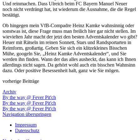
Und reinmachen. Dass Ulreich beim FC Bayern Manuel Neuer
noch nicht verdrängt hat, ist wiederum die Ausnahme, die die Regel
bestätigt.
Ob hingegen mein VfB-Compadre Heinz Kamke wahnsinnig oder
sonstwas ist, diese Frage muss man freilich hier gar nicht stellen. Im
wievielten Jahr macht der jetzt den besten Adventskalender wo gibt?
Heuer mit Rätseln im reinen Sonnett, Stars und Randsportarten in
Reimform, großartig. Geben Sie sich ein klitzekleines Bisschen
Mühe, googeln Sie, „Heinz Kamke Adventskalender“, und Sie
werden ihn finden. Wann der das alles ausheckt, das kann ich Ihnen
allerdings nicht sagen. Da gehört wohl auch ein bisschen Wahnsinn
dazu. Oder positive Besessenheit halt, ganz wie Sie mögen.
vorherige Beiträge
Archiv
By the way @ Fever Pit'ch
By the way @ Fever Pit'ch
By the way @ Fever Pit'ch
Navigation überspringen
Impressum
Datenschutz