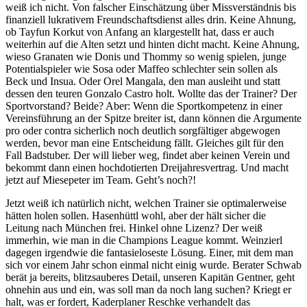
weiß ich nicht. Von falscher Einschätzung über Missverständnis bis
finanziell lukrativem Freundschaftsdienst alles drin. Keine Ahnung,
ob Tayfun Korkut von Anfang an klargestellt hat, dass er auch
weiterhin auf die Alten setzt und hinten dicht macht. Keine Ahnung,
wieso Granaten wie Donis und Thommy so wenig spielen, junge
Potentialspieler wie Sosa oder Maffeo schlechter sein sollen als
Beck und Insua. Oder Orel Mangala, den man ausleiht und statt
dessen den teuren Gonzalo Castro holt. Wollte das der Trainer? Der
Sportvorstand? Beide? Aber: Wenn die Sportkompetenz in einer
Vereinsführung an der Spitze breiter ist, dann können die Argumente
pro oder contra sicherlich noch deutlich sorgfältiger abgewogen
werden, bevor man eine Entscheidung fällt. Gleiches gilt für den
Fall Badstuber. Der will lieber weg, findet aber keinen Verein und
bekommt dann einen hochdotierten Dreijahresvertrag. Und macht
jetzt auf Miesepeter im Team. Geht’s noch?!
Jetzt weiß ich natürlich nicht, welchen Trainer sie optimalerweise
hätten holen sollen. Hasenhüttl wohl, aber der hält sicher die
Leitung nach München frei. Hinkel ohne Lizenz? Der weiß
immerhin, wie man in die Champions League kommt. Weinzierl
dagegen irgendwie die fantasieloseste Lösung. Einer, mit dem man
sich vor einem Jahr schon einmal nicht einig wurde. Berater Schwab
berät ja bereits, blitzsauberes Detail, unseren Kapitän Gentner, geht
ohnehin aus und ein, was soll man da noch lang suchen? Kriegt er
halt, was er fordert, Kaderplaner Reschke verhandelt das