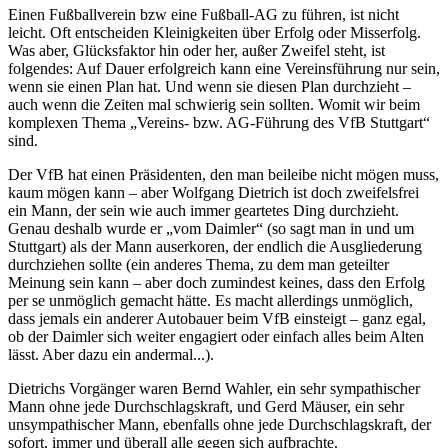
Einen Fußballverein bzw eine Fußball-AG zu führen, ist nicht
leicht. Oft entscheiden Kleinigkeiten über Erfolg oder Misserfolg.
Was aber, Glücksfaktor hin oder her, außer Zweifel steht, ist
folgendes: Auf Dauer erfolgreich kann eine Vereinsführung nur sein,
wenn sie einen Plan hat. Und wenn sie diesen Plan durchzieht –
auch wenn die Zeiten mal schwierig sein sollten. Womit wir beim
komplexen Thema „Vereins- bzw. AG-Führung des VfB Stuttgart“
sind.
Der VfB hat einen Präsidenten, den man beileibe nicht mögen muss,
kaum mögen kann – aber Wolfgang Dietrich ist doch zweifelsfrei
ein Mann, der sein wie auch immer geartetes Ding durchzieht.
Genau deshalb wurde er „vom Daimler“ (so sagt man in und um
Stuttgart) als der Mann auserkoren, der endlich die Ausgliederung
durchziehen sollte (ein anderes Thema, zu dem man geteilter
Meinung sein kann – aber doch zumindest keines, dass den Erfolg
per se unmöglich gemacht hätte. Es macht allerdings unmöglich,
dass jemals ein anderer Autobauer beim VfB einsteigt – ganz egal,
ob der Daimler sich weiter engagiert oder einfach alles beim Alten
lässt. Aber dazu ein andermal...).
Dietrichs Vorgänger waren Bernd Wahler, ein sehr sympathischer
Mann ohne jede Durchschlagskraft, und Gerd Mäuser, ein sehr
unsympathischer Mann, ebenfalls ohne jede Durchschlagskraft, der
sofort, immer und überall alle gegen sich aufbrachte.