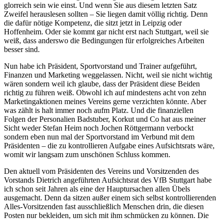
glorreich sein wie einst. Und wenn Sie aus diesem letzten Satz
Zweifel herauslesen sollten – Sie liegen damit völlig richtig. Denn
die dafür nötige Kompetenz, die sitzt jetzt in Leipzig oder
Hoffenheim. Oder sie kommt gar nicht erst nach Stuttgart, weil sie
weiß, dass anderswo die Bedingungen für erfolgreiches Arbeiten
besser sind.
Nun habe ich Präsident, Sportvorstand und Trainer aufgeführt,
Finanzen und Marketing weggelassen. Nicht, weil sie nicht wichtig
wären sondern weil ich glaube, dass der Präsident diese Beiden
richtig zu führen weiß. Obwohl ich auf mindestens acht von zehn
Marketingaktionen meines Vereins gerne verzichten könnte. Aber
was zählt is halt immer noch aufm Platz. Und die finanziellen
Folgen der Personalien Badstuber, Korkut und Co hat aus meiner
Sicht weder Stefan Heim noch Jochen Röttgermann verbockt
sondern eben nun mal der Sportvorstand im Verbund mit dem
Präsidenten – die zu kontrollieren Aufgabe eines Aufsichtsrats wäre,
womit wir langsam zum unschönen Schluss kommen.
Den aktuell vom Präsidenten des Vereins und Vorsitzenden des
Vorstands Dietrich angeführten Aufsichtsrat des VfB Stuttgart habe
ich schon seit Jahren als eine der Hauptursachen allen Übels
ausgemacht. Denn da sitzen außer einem sich selbst kontrollierenden
Alles-Vorsitzenden fast ausschließlich Menschen drin, die diesen
Posten nur bekleiden, um sich mit ihm schmücken zu können. Die