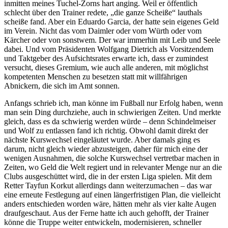
inmitten meines Tuchel-Zorns hart anging. Weil er öffentlich
schlecht über den Trainer redete, „die ganze Scheiße“ lauthals
scheiße fand. Aber ein Eduardo Garcia, der hatte sein eigenes Geld
im Verein. Nicht das vom Daimler oder vom Würth oder vom
Kärcher oder von sonstwem. Der war immerhin mit Leib und Seele
dabei. Und vom Präsidenten Wolfgang Dietrich als Vorsitzendem
und Taktgeber des Aufsichtsrates erwarte ich, dass er zumindest
versucht, dieses Gremium, wie auch alle anderen, mit möglichst
kompetenten Menschen zu besetzen statt mit willfährigen
Abnickern, die sich im Amt sonnen.
Anfangs schrieb ich, man könne im Fußball nur Erfolg haben, wenn
man sein Ding durchziehe, auch in schwierigen Zeiten. Und merkte
gleich, dass es da schwierig werden würde – denn Schindelmeiser
und Wolf zu entlassen fand ich richtig. Obwohl damit direkt der
nächste Kurswechsel eingeläutet wurde. Aber damals ging es
darum, nicht gleich wieder abzusteigen, daher für mich eine der
wenigen Ausnahmen, die solche Kurswechsel vertretbar machen in
Zeiten, wo Geld die Welt regiert und in relevanter Menge nur an die
Clubs ausgeschüttet wird, die in der ersten Liga spielen. Mit dem
Retter Tayfun Korkut allerdings dann weiterzumachen – das war
eine erneute Festlegung auf einen längerfristigen Plan, die vielleicht
anders entschieden worden wäre, hätten mehr als vier kalte Augen
draufgeschaut. Aus der Ferne hatte ich auch gehofft, der Trainer
könne die Truppe weiter entwickeln, modernisieren, schneller