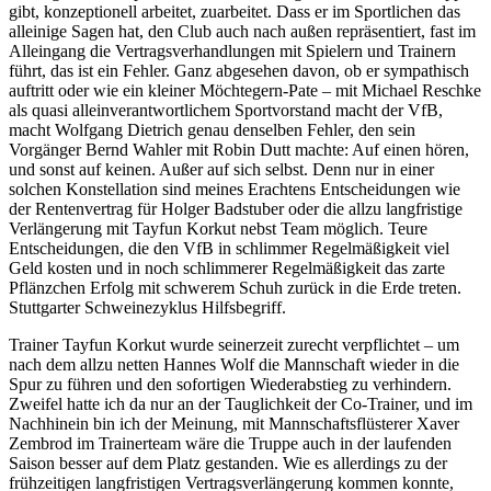
gibt, konzeptionell arbeitet, zuarbeitet. Dass er im Sportlichen das
alleinige Sagen hat, den Club auch nach außen repräsentiert, fast im
Alleingang die Vertragsverhandlungen mit Spielern und Trainern
führt, das ist ein Fehler. Ganz abgesehen davon, ob er sympathisch
auftritt oder wie ein kleiner Möchtegern-Pate – mit Michael Reschke
als quasi alleinverantwortlichem Sportvorstand macht der VfB,
macht Wolfgang Dietrich genau denselben Fehler, den sein
Vorgänger Bernd Wahler mit Robin Dutt machte: Auf einen hören,
und sonst auf keinen. Außer auf sich selbst. Denn nur in einer
solchen Konstellation sind meines Erachtens Entscheidungen wie
der Rentenvertrag für Holger Badstuber oder die allzu langfristige
Verlängerung mit Tayfun Korkut nebst Team möglich. Teure
Entscheidungen, die den VfB in schlimmer Regelmäßigkeit viel
Geld kosten und in noch schlimmerer Regelmäßigkeit das zarte
Pflänzchen Erfolg mit schwerem Schuh zurück in die Erde treten.
Stuttgarter Schweinezyklus Hilfsbegriff.
Trainer Tayfun Korkut wurde seinerzeit zurecht verpflichtet – um
nach dem allzu netten Hannes Wolf die Mannschaft wieder in die
Spur zu führen und den sofortigen Wiederabstieg zu verhindern.
Zweifel hatte ich da nur an der Tauglichkeit der Co-Trainer, und im
Nachhinein bin ich der Meinung, mit Mannschaftsflüsterer Xaver
Zembrod im Trainerteam wäre die Truppe auch in der laufenden
Saison besser auf dem Platz gestanden. Wie es allerdings zu der
frühzeitigen langfristigen Vertragsverlängerung kommen konnte,