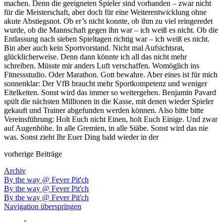
machen. Denn die geeigneten Spieler sind vorhanden – zwar nicht
für die Meisterschaft, aber doch für eine Weiterentwicklung ohne
akute Abstiegsnot. Ob er’s nicht konnte, ob ihm zu viel reingeredet
wurde, ob die Mannschaft gegen ihn war – ich weiß es nicht. Ob die
Entlassung nach sieben Spieltagen richtig war – ich weiß es nicht.
Bin aber auch kein Sportvorstand. Nicht mal Aufsichtsrat,
glücklicherweise. Denn dann könnte ich all das nicht mehr
schreiben. Müsste mir anders Luft verschaffen. Womöglich ins
Fitnessstudio. Oder Marathon. Gott bewahre. Aber eines ist für mich
sonnenklar: Der VfB braucht mehr Sportkompetenz und weniger
Eitelkeiten. Sonst wird das immer so weitergehen. Benjamin Pavard
spült die nächsten Millionen in die Kasse, mit denen wieder Spieler
gekauft und Trainer abgefunden werden können. Also bitte bitte
Vereinsführung: Holt Euch nicht Einen, holt Euch Einige. Und zwar
auf Augenhöhe. In alle Gremien, in alle Stäbe. Sonst wird das nie
was. Sonst zieht Ihr Euer Ding bald wieder in der
vorherige Beiträge
Archiv
By the way @ Fever Pit'ch
By the way @ Fever Pit'ch
By the way @ Fever Pit'ch
Navigation überspringen