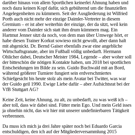
darüber hinaus von allem Sportlichen keinerlei Ahnung haben und
noch dazu keinen Kopf dafür, sich gebührend um die finanziellen
Angelegenheiten zu kümmern. Seit der Ausgliederung ist Wilfried
Porth auch nicht mehr der einzige Daimler-Vertreter in diesem
Gremium – er ist aber weiterhin der einzige, der da sitzt, weil kein
anderer vom Daimler sich statt ihm drum kümmern mag. Ein
Hartmut Jenner sitzt da noch, von dem man über Umwege hört, er
habe diesen Trainer Korkut sowieso nicht gewollt, aber dann halt
mit abgenickt. Dr. Bernd Gaiser ebenfalls zwar eine angebliche
Wirtschaftsgranate, aber im Fußball völlig unbedarft. Hermann
Ohlicher dabei, Deutscher Meister 1984, Legende – aber woher soll
der bitteschön die nötigen Kontakte haben, um 2018 bei sportlichen
Entscheidungen im Bilde zu sein. Guido Buchwald mit an Bord,
während größerer Turniere fungiert sein erdverschmiertes
Schiefgesicht bis heute stolz als mein Avatar bei Twitter, was war
der Guido geil 1990. Ewige Liebe dafür – aber Aufsichtsrat bei der
VfB Stuttgart AG?
Keine Zeit, keine Ahnung, zu alt, zu unbedarft, zu was weiß ich –
aber toll, dass wir dabei sind. Fütter mein Ego. Und mein Geld isses
ja ohnehin nicht, das wir hier mit unserer undefinierbaren Tätigkeit
verbrennen.
Da muss ich mich ja drei Jahre später noch bei Eduardo Garcia
entschuldigen, den ich auf der Mitgliederversammlung 2015