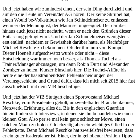
Und jetzt haben wir zumindest einen, der sein Ding durchzieht und
auf den die Leute im Verein/der AG hören. Der keine Skrupel hat,
einen Would be-Volkstribun wie Jan Schindelmeiser zu entlassen,
wenn er der Meinung ist, der Mann sei ungeeignet. Der darüber
hinaus auch jetzt nicht nachtritt, wenn er nach den Gründen dieser
Entlassung gefragt wird. Und der Jan Schindelmeiser wenigstens
erst entließ, nachdem er Gewissheit darüber hatte, als Nachfolger
Michael Reschke zu bekommen. Ob der ihm nun von Kumpel
Dieter Hoeneß aufgeschwätzt wurde oder nicht – diese
Entscheidung war immer noch besser, als Thomas Tuchel als
Trainer/Manager abzusagen, um dann Robin Dutt und Alexander
Zorniger zu holen. Kurzer Einschub hier: Die Tuchel-Affäre bis
heute eine der haarsträubendsten Fehlentscheidungen der
Vereinsgeschichte und Grund dafür, dass ich mich seit 2015 hier fast
ausschließlich mit dem VfB beschäftige.
Und jetzt hat der VfB Stuttgart einen Sportvorstand Michael
Reschke, vom Präsidenten geholt, unzweifelhafter Branchenkenner,
Netzwerk, Erfahrung, alles da. Bis in den englischen Guardian
hinein finden sich Interviews, in denen sie ihn behandeln wie einen
kleinen Gott. Also per se mal kein ganz schlechter Move, einen
solchen Mann zu holen. Gleichzeitig aber ein wichtiges Glied in der
Fehlerkette. Denn Michael Reschke hat zweifelsfrei bewiesen, dass
er ein guter Kaderplaner ist. Einer, der in gehobener Position Tipps