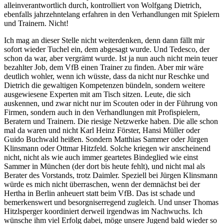
alleinverantwortlich durch, kontrolliert von Wolfgang Dietrich,
ebenfalls jahrzehntelang erfahren in den Verhandlungen mit Spielern
und Trainern. Nicht!
Ich mag an dieser Stelle nicht weiterdenken, denn dann fällt mir
sofort wieder Tuchel ein, dem abgesagt wurde. Und Tedesco, der
schon da war, aber vergrämt wurde. Ist ja nun auch nicht mein teuer
bezahlter Job, dem VfB einen Trainer zu finden. Aber mir wäre
deutlich wohler, wenn ich wüsste, dass da nicht nur Reschke und
Dietrich die gewaltigen Kompetenzen bündeln, sondern weitere
ausgewiesene Experten mit am Tisch sitzen. Leute, die sich
auskennen, und zwar nicht nur im Scouten oder in der Führung von
Firmen, sondern auch in den Verhandlungen mit Profispielern,
Beratern und Trainern. Die riesige Netzwerke haben. Die alle schon
mal da waren und nicht Karl Heinz Förster, Hansi Müller oder
Guido Buchwald heißen. Sondern Matthias Sammer oder Jürgen
Klinsmann oder Ottmar Hitzfeld. Solche kriegen wir anscheinend
nicht, nicht als wie auch immer geartetes Bindeglied wie einst
Sammer in München (der dort bis heute fehlt), und nicht mal als
Berater des Vorstands, trotz Daimler. Speziell bei Jürgen Klinsmann
würde es mich nicht überraschen, wenn der demnächst bei der
Hertha in Berlin anheuert statt beim VfB. Das ist schade und
bemerkenswert und besorgniserregend zugleich. Und unser Thomas
Hitzlsperger koordiniert derweil irgendwas im Nachwuchs. Ich
wünsche ihm viel Erfolg dabei, möge unsere Jugend bald wieder so