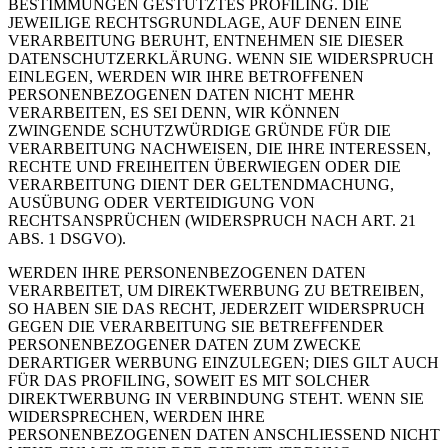
BESTIMMUNGEN GESTÜTZTES PROFILING. DIE
JEWEILIGE RECHTSGRUNDLAGE, AUF DENEN EINE
VERARBEITUNG BERUHT, ENTNEHMEN SIE DIESER
DATENSCHUTZERKLÄRUNG. WENN SIE WIDERSPRUCH
EINLEGEN, WERDEN WIR IHRE BETROFFENEN
PERSONENBEZOGENEN DATEN NICHT MEHR
VERARBEITEN, ES SEI DENN, WIR KÖNNEN
ZWINGENDE SCHUTZWÜRDIGE GRÜNDE FÜR DIE
VERARBEITUNG NACHWEISEN, DIE IHRE INTERESSEN,
RECHTE UND FREIHEITEN ÜBERWIEGEN ODER DIE
VERARBEITUNG DIENT DER GELTENDMACHUNG,
AUSÜBUNG ODER VERTEIDIGUNG VON
RECHTSANSPRÜCHEN (WIDERSPRUCH NACH ART. 21
ABS. 1 DSGVO).
WERDEN IHRE PERSONENBEZOGENEN DATEN
VERARBEITET, UM DIREKTWERBUNG ZU BETREIBEN,
SO HABEN SIE DAS RECHT, JEDERZEIT WIDERSPRUCH
GEGEN DIE VERARBEITUNG SIE BETREFFENDER
PERSONENBEZOGENER DATEN ZUM ZWECKE
DERARTIGER WERBUNG EINZULEGEN; DIES GILT AUCH
FÜR DAS PROFILING, SOWEIT ES MIT SOLCHER
DIREKTWERBUNG IN VERBINDUNG STEHT. WENN SIE
WIDERSPRECHEN, WERDEN IHRE
PERSONENBEZOGENEN DATEN ANSCHLIESSEND NICHT