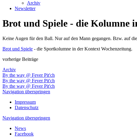
Archiv
Newsletter
Brot und Spiele - die Kolumne 
Keine Augen für den Ball. Nur auf den Mann gegangen. Bzw. auf die 
Brot und Spiele
- die Sportkolumne in der Kontext Wochenzeitung.
vorherige Beiträge
Archiv
By the way @ Fever Pit'ch
By the way @ Fever Pit'ch
By the way @ Fever Pit'ch
Navigation überspringen
Impressum
Datenschutz
Navigation überspringen
News
Facebook