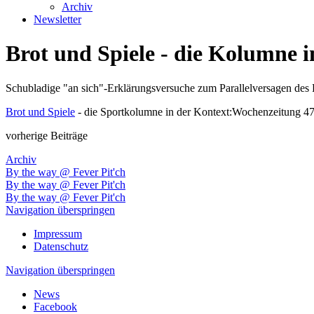
Archiv
Newsletter
Brot und Spiele - die Kolumne 
Schubladige "an sich"-Erklärungsversuche zum Parallelversagen des P
Brot und Spiele
- die Sportkolumne in der Kontext:Wochenzeitung 47
vorherige Beiträge
Archiv
By the way @ Fever Pit'ch
By the way @ Fever Pit'ch
By the way @ Fever Pit'ch
Navigation überspringen
Impressum
Datenschutz
Navigation überspringen
News
Facebook