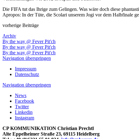
Die FIFA tut das Ihrige zum Gelingen. Was wäre doch diese phantast
Apropos: In der Tüte, die Scolari unserem Jogi vor dem Halbfinale ge
vorherige Beiträge
Archiv
By the way @ Fever Pit'ch
By the way @ Fever Pit'ch
By the way @ Fever Pit'ch
Navigation überspringen
Impressum
Datenschutz
Navigation überspringen
News
Facebook
Twitter
Linkedin
Instagram
CP KOMMUNIKATION Christian Prechtl
Alte Eppelheimer Straße 23, 69115 Heidelberg