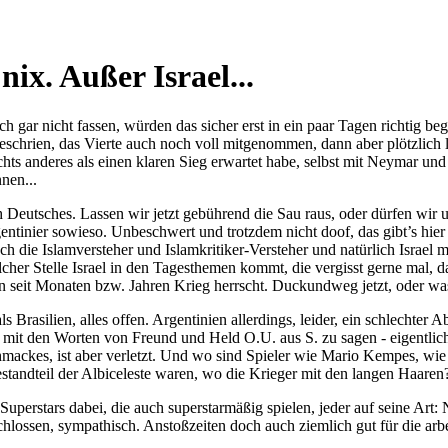
ix. Außer Israel...
r nicht fassen, würden das sicher erst in ein paar Tagen richtig begreif
eschrien, das Vierte auch noch voll mitgenommen, dann aber plötzlich 
nichts anderes als einen klaren Sieg erwartet habe, selbst mit Neymar un
nen...
Deutsches. Lassen wir jetzt gebührend die Sau raus, oder dürfen wir uns
rgentinier sowieso. Unbeschwert und trotzdem nicht doof, das gibt’s h
 die Islamversteher und Islamkritiker-Versteher und natürlich Israel mi
cher Stelle Israel in den Tagesthemen kommt, die vergisst gerne mal, d
on seit Monaten bzw. Jahren Krieg herrscht. Duckundweg jetzt, oder 
 Brasilien, alles offen. Argentinien allerdings, leider, ein schlechter Ab
l mit den Worten von Freund und Held O.U. aus S. zu sagen - eigentlich 
mackes, ist aber verletzt. Und wo sind Spieler wie Mario Kempes, wie 
standteil der Albiceleste waren, wo die Krieger mit den langen Haaren? 
Superstars dabei, die auch superstarmäßig spielen, jeder auf seine Art
hlossen, sympathisch. Anstoßzeiten doch auch ziemlich gut für die arb