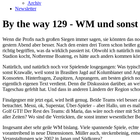
Archiv
Newsletter
By the way 129 - WM und sonst n
Wenn die Profis nach großen Siegen immer sagen, sie könnten das noch ga
gestern Abend aber besser. Nach den ersten drei Toren schon heißer g
richtig begriffen, was da wirklich passiert ist. Obwohl ich natürlich 
Stadion kocht, Notbremse Boateng, es hätte auch anders kommen kön
Natürlich, und natürlich noch vor Spielende losgegangen: Was typisch 
sonst Krawalle, weil sonst in Brasilien Jagd auf Kolumbianer und A
Konsorten. Hinterfragen, Zuspitzen, Anprangern, am besten gleich noch
eigentlich eigenen Text verdient. Denn die Diskussion darüber, an wel
Tageschau gefehlt hat. Und dass in anderen Ländern der Region sch
Finalgegner mir jetzt egal, wird heiß genug. Beide Teams viel besser als
betrachtet. Messi, ok, Superstar, Über-Spieler – aber Hallo, um es ma
Golf GTI! Der Rest des Teams: di Maria, das wäre noch einer mit Sch
aller Zeiten? Wo sind die Verrückten, die sonst immer wesentlicher Be
Insgesamt aber sehr geile WM bislang. Viele spannende Spiele, echte 
vorantreibend in neue Dimensionen. Müller auch, steckenbeinig, entsc
Veranstaltungen wie 2002 in Japan und Südkorea?