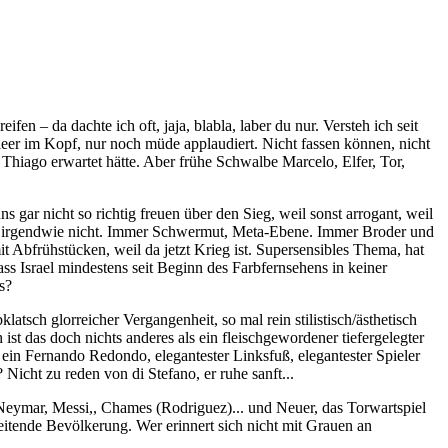
en – da dachte ich oft, jaja, blabla, laber du nur. Versteh ich seit
leer im Kopf, nur noch müde applaudiert. Nicht fassen können, nicht
d Thiago erwartet hätte. Aber frühe Schwalbe Marcelo, Elfer, Tor,
 gar nicht so richtig freuen über den Sieg, weil sonst arrogant, weil
ier irgendwie nicht. Immer Schwermut, Meta-Ebene. Immer Broder und
t Abfrühstücken, weil da jetzt Krieg ist. Supersensibles Thema, hat
ass Israel mindestens seit Beginn des Farbfernsehens in keiner
was?
klatsch glorreicher Vergangenheit, so mal rein stilistisch/ästhetisch
ist das doch nichts anderes als ein fleischgewordener tiefergelegter
ein Fernando Redondo, elegantester Linksfuß, elegantester Spieler
Nicht zu reden von di Stefano, er ruhe sanft...
: Neymar, Messi,, Chames (Rodriguez)... und Neuer, das Torwartspiel
eitende Bevölkerung. Wer erinnert sich nicht mit Grauen an