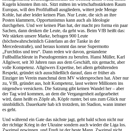
Kugeln könnten ihm nix. Sitzt mitten im wirtschaftsstärksten Raum
Europas, will den Profifußball ausgliedern, wittert jede Menge
Kohle, hat aber leider keinen Plan. Nur Leute, die sich an ihre
Posten klammern, Opportunismus kann auch als Ideologie
durchgehen. Und wer keinen Plan hat, der macht pro forma ein paar
Sachen, dann denken die Leute, da geht was. Beim VfB heißt das:
Wir stärken unsere Marke, befragen 900 Leute
(höchstwahrscheinlich Gästefans an der Tanke in der
Mercedesstraße), und heraus kommt das neue Supermotto
„Furchtlos und treu“. Dann reden wir davon, gestandene
Fußballfachleute in Pseudogremien zu berufen. Hansi Müller, Karl
Allgöwer, seit 30 Jahren raus aus dem Geschäft, nix gemacht, aber
volle Kompetenz. Allgöwers Expertise, bei allem gebührenden
Respekt, gründet sich ausschließlich darauf, dass er früher als
Einziger im Verein manchmal dem MV widersprochen hat. Aber nur
zu, VfB, gründet aus, holt Kompetenz, lasst weitere Millionen ins
nirgendwo versickern. Die Satzung gibt keinen Wandel her – aber
der Tag wird kommen, an dem die Vergangenheit aufgearbeitet
wird, dann heißt es Zöpfe ab, Köpfe runter, bei uns zum Glück nur
sinnbildlich. Dauerkarte hab ich trotzdem, im Stadion, wann immer
es geht.
Und während ein Gate das nächste jagt, geht bald schon nicht nur
der richtige Krieg in der Ukraine sondern auch wieder die Liga los.
Zweimal gewinnen, und Fredi ist der beste Mann. Zweimal nicht