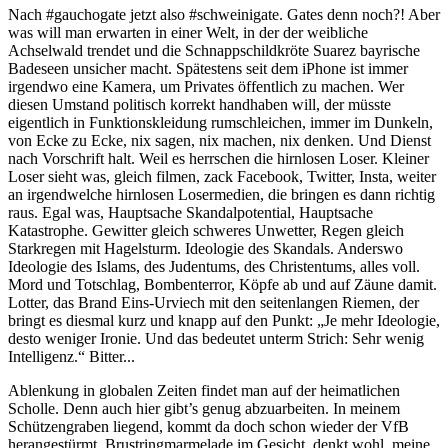
Nach #gauchogate jetzt also #schweinigate. Gates denn noch?! Aber
was will man erwarten in einer Welt, in der der weibliche
Achselwald trendet und die Schnappschildkröte Suarez bayrische
Badeseen unsicher macht. Spätestens seit dem iPhone ist immer
irgendwo eine Kamera, um Privates öffentlich zu machen. Wer
diesen Umstand politisch korrekt handhaben will, der müsste
eigentlich in Funktionskleidung rumschleichen, immer im Dunkeln,
von Ecke zu Ecke, nix sagen, nix machen, nix denken. Und Dienst
nach Vorschrift halt. Weil es herrschen die hirnlosen Loser. Kleiner
Loser sieht was, gleich filmen, zack Facebook, Twitter, Insta, weiter
an irgendwelche hirnlosen Losermedien, die bringen es dann richtig
raus. Egal was, Hauptsache Skandalpotential, Hauptsache
Katastrophe. Gewitter gleich schweres Unwetter, Regen gleich
Starkregen mit Hagelsturm. Ideologie des Skandals. Anderswo
Ideologie des Islams, des Judentums, des Christentums, alles voll.
Mord und Totschlag, Bombenterror, Köpfe ab und auf Zäune damit.
Lotter, das Brand Eins-Urviech mit den seitenlangen Riemen, der
bringt es diesmal kurz und knapp auf den Punkt: „Je mehr Ideologie,
desto weniger Ironie. Und das bedeutet unterm Strich: Sehr wenig
Intelligenz.“ Bitter...
Ablenkung in globalen Zeiten findet man auf der heimatlichen
Scholle. Denn auch hier gibt’s genug abzuarbeiten. In meinem
Schützengraben liegend, kommt da doch schon wieder der VfB
herangestürmt, Brustringmarmelade im Gesicht, denkt wohl, meine