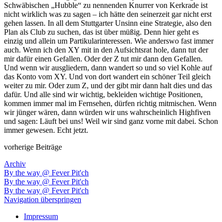
Schwäbischen „Hubble“ zu nennenden Knurrer von Kerkrade ist
nicht wirklich was zu sagen – ich hätte den seinerzeit gar nicht erst
gehen lassen. In all dem Stuttgarter Unsinn eine Strategie, also den
Plan als Club zu suchen, das ist über müßig. Denn hier geht es
einzig und allein um Partikularinteressen. Wie anderswo fast immer
auch. Wenn ich den XY mit in den Aufsichtsrat hole, dann tut der
mir dafür einen Gefallen. Oder der Z tut mir dann den Gefallen.
Und wenn wir ausgliedern, dann wandert so und so viel Kohle auf
das Konto vom XY. Und von dort wandert ein schöner Teil gleich
weiter zu mir. Oder zum Z, und der gibt mir dann halt dies und das
dafür. Und alle sind wir wichtig, bekleiden wichtige Positionen,
kommen immer mal im Fernsehen, dürfen richtig mitmischen. Wenn
wir jünger wären, dann würden wir uns wahrscheinlich Highfiven
und sagen: Läuft bei uns! Weil wir sind ganz vorne mit dabei. Schon
immer gewesen. Echt jetzt.
vorherige Beiträge
Archiv
By the way @ Fever Pit'ch
By the way @ Fever Pit'ch
By the way @ Fever Pit'ch
Navigation überspringen
Impressum