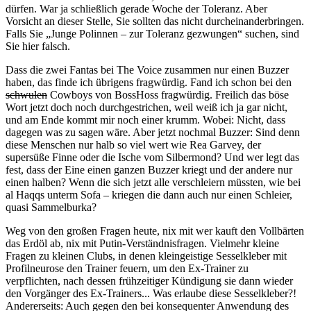
dürfen. War ja schließlich gerade Woche der Toleranz. Aber
Vorsicht an dieser Stelle, Sie sollten das nicht durcheinanderbringen.
Falls Sie „Junge Polinnen – zur Toleranz gezwungen“ suchen, sind
Sie hier falsch.
Dass die zwei Fantas bei The Voice zusammen nur einen Buzzer
haben, das finde ich übrigens fragwürdig. Fand ich schon bei den
schwulen
Cowboys von BossHoss fragwürdig. Freilich das böse
Wort jetzt doch noch durchgestrichen, weil weiß ich ja gar nicht,
und am Ende kommt mir noch einer krumm. Wobei: Nicht, dass
dagegen was zu sagen wäre. Aber jetzt nochmal Buzzer: Sind denn
diese Menschen nur halb so viel wert wie Rea Garvey, der
supersüße Finne oder die Ische vom Silbermond? Und wer legt das
fest, dass der Eine einen ganzen Buzzer kriegt und der andere nur
einen halben? Wenn die sich jetzt alle verschleiern müssten, wie bei
al Haqqs unterm Sofa – kriegen die dann auch nur einen Schleier,
quasi Sammelburka?
Weg von den großen Fragen heute, nix mit wer kauft den Vollbärten
das Erdöl ab, nix mit Putin-Verständnisfragen. Vielmehr kleine
Fragen zu kleinen Clubs, in denen kleingeistige Sesselkleber mit
Profilneurose den Trainer feuern, um den Ex-Trainer zu
verpflichten, nach dessen frühzeitiger Kündigung sie dann wieder
den Vorgänger des Ex-Trainers... Was erlaube diese Sesselkleber?!
Andererseits: Auch gegen den bei konsequenter Anwendung des