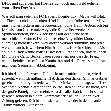
DFB, und außerdem hat Hoeneß sich doch auch Geld geliehen,
vom selben Dreyfuss
Was soll man sagen als FC Bayern, Bombe tickt, Meute will Blut,
an Flucht ist nicht zu denken. Und Uli kommt frühestens im März
raus. Sicher flackern meine Augenlider, volle Traum-Action, ich bin
jetzt als Tom Cruise unterwegs, die Rottweiler werden zu
Spinnenrobotern, klack klack klack auf der Suche nach
menschlicher Wärme. Dem Cruise seine Augenlider können
allerdings nicht flackern, weil dicker Verband drumrum, und jetzt
weiß ich auch, in welchem Film ich bin, es ist kein schlechter. Also
ab in die Badewanne voller Eiswasser, Luft anhalten, untertauchen.
My private Camp Beckenbauer sozusagen, nur dass der Franz
wahrscheinlich am offenen Kamin sitzt und das Eiswasser höchstens
nach dem Saunagang abbekommt.
Ich bin dann aufgewacht. Hab nicht mehr mitbekommen, wie das
ausgeht, wenn ich auftauche. Hab dafür den dicken Sigmar Gabriel
gesehen, der morgens redet wie Frau Merkel und mittags wie Herr
Seehofer. Abends blafft er dann Journalisten an, er wisse nicht, was
der große Parteigenosse meint. Also das alles hab ich nicht selbst
gesehen sondern in einem Kommentar der neuen Osnabrücker
Zeitung gelesen. Reicht aber, sich schnell wieder in den rasanten
Traum zurückzuwünschen...