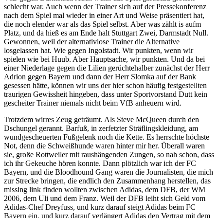
schlecht war. Auch wenn der Trainer sich auf der Pressekonferenz
nach dem Spiel mal wieder in einer Art und Weise präsentiert hat,
die noch elender war als das Spiel selbst. Aber was zählt is aufm
Platz, und da hieß es am Ende halt Stuttgart Zwei, Darmstadt Null.
Gewonnen, weil der alternativlose Trainer die Alternative
losgelassen hat. Wie gegen Ingolstadt. Wir punkten, wenn wir
spielen wie bei Huub. Aber Hauptsache, wir punkten. Und da bei
einer Niederlage gegen die Lilien gerüchtehalber zunächst der Herr
Adrion gegen Bayern und dann der Herr Slomka auf der Bank
gesessen hätte, können wir uns der hier schon häufig festgestellten
traurigen Gewissheit hingeben, dass unter Sportvorstand Dutt kein
gescheiter Trainer niemals nicht beim VfB anheuern wird.
Trotzdem wirres Zeug geträumt. Als Steve McQueen durch den
Dschungel gerannt. Barfuß, in zerfetzter Sträflingskleidung, am
wundgescheuerten Fußgelenk noch die Kette. Es herrschte höchste
Not, denn die Schweißhunde waren hinter mir her. Überall waren
sie, große Rottweiler mit raushängenden Zungen, so nah schon, dass
ich ihr Gekeuche hören konnte. Dann plötzlich war ich der FC
Bayern, und die Bloodhound Gang waren die Journalisten, die mich
zur Strecke bringen, die endlich den Zusammenhang herstellen, das
missing link finden wollten zwischen Adidas, dem DFB, der WM
2006, dem Uli und dem Franz. Weil der DFB leiht sich Geld vom
Adidas-Chef Dreyfuss, und kurz darauf steigt Adidas beim FC
Bayern ein, und kurz darauf verlängert Adidas den Vertrag mit dem