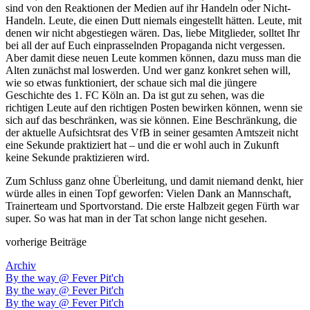
sind von den Reaktionen der Medien auf ihr Handeln oder Nicht-
Handeln. Leute, die einen Dutt niemals eingestellt hätten. Leute, mit
denen wir nicht abgestiegen wären. Das, liebe Mitglieder, solltet Ihr
bei all der auf Euch einprasselnden Propaganda nicht vergessen.
Aber damit diese neuen Leute kommen können, dazu muss man die
Alten zunächst mal loswerden. Und wer ganz konkret sehen will,
wie so etwas funktioniert, der schaue sich mal die jüngere
Geschichte des 1. FC Köln an. Da ist gut zu sehen, was die
richtigen Leute auf den richtigen Posten bewirken können, wenn sie
sich auf das beschränken, was sie können. Eine Beschränkung, die
der aktuelle Aufsichtsrat des VfB in seiner gesamten Amtszeit nicht
eine Sekunde praktiziert hat – und die er wohl auch in Zukunft
keine Sekunde praktizieren wird.
Zum Schluss ganz ohne Überleitung, und damit niemand denkt, hier
würde alles in einen Topf geworfen: Vielen Dank an Mannschaft,
Trainerteam und Sportvorstand. Die erste Halbzeit gegen Fürth war
super. So was hat man in der Tat schon lange nicht gesehen.
vorherige Beiträge
Archiv
By the way @ Fever Pit'ch
By the way @ Fever Pit'ch
By the way @ Fever Pit'ch