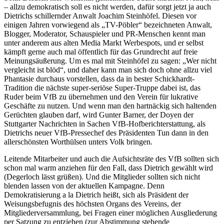
– allzu demokratisch soll es nicht werden, dafür sorgt jetzt ja auch
Dietrichs schillernder Anwalt Joachim Steinhöfel. Diesen vor
einigen Jahren vorwiegend als „TV-Pöbler“ bezeichneten Anwalt,
Blogger, Moderator, Schauspieler und PR-Menschen kennt man
unter anderem aus alten Media Markt Werbespots, und er selbst
kämpft gerne auch mal öffentlich für das Grundrecht auf freie
Meinungsäußerung. Um es mal mit Steinhöfel zu sagen: „Wer nicht
vergleicht ist blöd“, und daher kann man sich doch ohne allzu viel
Phantasie durchaus vorstellen, dass da in bester Schickhardt-
Tradition die nächste super-seriöse Super-Truppe dabei ist, das
Ruder beim VfB zu übernehmen und den Verein für lukrative
Geschäfte zu nutzen. Und wenn man den hartnäckig sich haltenden
Gerüchten glauben darf, wird Gunter Barner, der Doyen der
Stuttgarter Nachrichten in Sachen VfB-Hofberichterstattung, als
Dietrichs neuer VfB-Pressechef des Präsidenten Tun dann in den
allerschönsten Worthülsen unters Volk bringen.
Leitende Mitarbeiter und auch die Aufsichtsräte des VfB sollten sich
schon mal warm anziehen für den Fall, dass Dietrich gewählt wird
(Degerloch lässt grüßen). Und die Mitglieder sollten sich nicht
blenden lassen von der aktuellen Kampagne. Denn
Demokratisierung a la Dietrich heißt, sich als Präsident der
Weisungsbefugnis des höchsten Organs des Vereins, der
Mitgliederversammlung, bei Fragen einer möglichen Ausgliederung
per Satzung zu entziehen (zur Abstimmung stehende