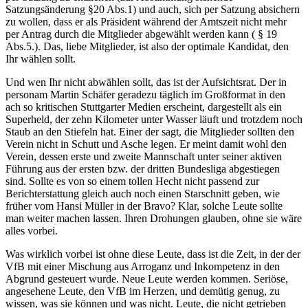
Satzungsänderung §20 Abs.1) und auch, sich per Satzung absichern
zu wollen, dass er als Präsident während der Amtszeit nicht mehr
per Antrag durch die Mitglieder abgewählt werden kann ( § 19
Abs.5.). Das, liebe Mitglieder, ist also der optimale Kandidat, den
Ihr wählen sollt.
Und wen Ihr nicht abwählen sollt, das ist der Aufsichtsrat. Der in
personam Martin Schäfer geradezu täglich im Großformat in den
ach so kritischen Stuttgarter Medien erscheint, dargestellt als ein
Superheld, der zehn Kilometer unter Wasser läuft und trotzdem noch
Staub an den Stiefeln hat. Einer der sagt, die Mitglieder sollten den
Verein nicht in Schutt und Asche legen. Er meint damit wohl den
Verein, dessen erste und zweite Mannschaft unter seiner aktiven
Führung aus der ersten bzw. der dritten Bundesliga abgestiegen
sind. Sollte es von so einem tollen Hecht nicht passend zur
Berichterstattung gleich auch noch einen Starschnitt geben, wie
früher vom Hansi Müller in der Bravo? Klar, solche Leute sollte
man weiter machen lassen. Ihren Drohungen glauben, ohne sie wäre
alles vorbei.
Was wirklich vorbei ist ohne diese Leute, dass ist die Zeit, in der der
VfB mit einer Mischung aus Arroganz und Inkompetenz in den
Abgrund gesteuert wurde. Neue Leute werden kommen. Seriöse,
angesehene Leute, den VfB im Herzen, und demütig genug, zu
wissen, was sie können und was nicht. Leute, die nicht getrieben