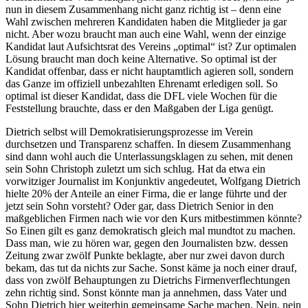
nun in diesem Zusammenhang nicht ganz richtig ist – denn eine
Wahl zwischen mehreren Kandidaten haben die Mitglieder ja gar
nicht. Aber wozu braucht man auch eine Wahl, wenn der einzige
Kandidat laut Aufsichtsrat des Vereins „optimal“ ist? Zur optimalen
Lösung braucht man doch keine Alternative. So optimal ist der
Kandidat offenbar, dass er nicht hauptamtlich agieren soll, sondern
das Ganze im offiziell unbezahlten Ehrenamt erledigen soll. So
optimal ist dieser Kandidat, dass die DFL viele Wochen für die
Feststellung brauchte, dass er den Maßgaben der Liga genügt.
Dietrich selbst will Demokratisierungsprozesse im Verein
durchsetzen und Transparenz schaffen. In diesem Zusammenhang
sind dann wohl auch die Unterlassungsklagen zu sehen, mit denen
sein Sohn Christoph zuletzt um sich schlug. Hat da etwa ein
vorwitziger Journalist im Konjunktiv angedeutet, Wolfgang Dietrich
hielte 20% der Anteile an einer Firma, die er lange führte und der
jetzt sein Sohn vorsteht? Oder gar, dass Dietrich Senior in den
maßgeblichen Firmen nach wie vor den Kurs mitbestimmen könnte?
So Einen gilt es ganz demokratisch gleich mal mundtot zu machen.
Dass man, wie zu hören war, gegen den Journalisten bzw. dessen
Zeitung zwar zwölf Punkte beklagte, aber nur zwei davon durch
bekam, das tut da nichts zur Sache. Sonst käme ja noch einer drauf,
dass von zwölf Behauptungen zu Dietrichs Firmenverflechtungen
zehn richtig sind. Sonst könnte man ja annehmen, dass Vater und
Sohn Dietrich hier weiterhin gemeinsame Sache machen. Nein, nein