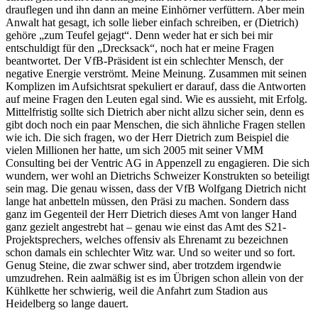
drauflegen und ihn dann an meine Einhörner verfüttern. Aber mein
Anwalt hat gesagt, ich solle lieber einfach schreiben, er (Dietrich)
gehöre „zum Teufel gejagt“. Denn weder hat er sich bei mir
entschuldigt für den „Drecksack“, noch hat er meine Fragen
beantwortet. Der VfB-Präsident ist ein schlechter Mensch, der
negative Energie verströmt. Meine Meinung. Zusammen mit seinen
Komplizen im Aufsichtsrat spekuliert er darauf, dass die Antworten
auf meine Fragen den Leuten egal sind. Wie es aussieht, mit Erfolg.
Mittelfristig sollte sich Dietrich aber nicht allzu sicher sein, denn es
gibt doch noch ein paar Menschen, die sich ähnliche Fragen stellen
wie ich. Die sich fragen, wo der Herr Dietrich zum Beispiel die
vielen Millionen her hatte, um sich 2005 mit seiner VMM
Consulting bei der Ventric AG in Appenzell zu engagieren. Die sich
wundern, wer wohl an Dietrichs Schweizer Konstrukten so beteiligt
sein mag. Die genau wissen, dass der VfB Wolfgang Dietrich nicht
lange hat anbetteln müssen, den Präsi zu machen. Sondern dass
ganz im Gegenteil der Herr Dietrich dieses Amt von langer Hand
ganz gezielt angestrebt hat – genau wie einst das Amt des S21-
Projektsprechers, welches offensiv als Ehrenamt zu bezeichnen
schon damals ein schlechter Witz war. Und so weiter und so fort.
Genug Steine, die zwar schwer sind, aber trotzdem irgendwie
umzudrehen. Rein aalmäßig ist es im Übrigen schon allein von der
Kühlkette her schwierig, weil die Anfahrt zum Stadion aus
Heidelberg so lange dauert.