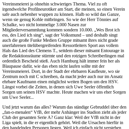
Vereinsmeierei ja ohnehin schwieriges Thema. Viel zu oft
irgendwelche Profilneurotiker am Start, die meinen, so einen Verein
safe auch nebenher wuppen zu können. Halb so wild das Ganze,
wenn sie genug Kohle mitbringen. So wie der Herr Tönnies auf
Schalke, wo nicht lommelige 3.000 Nasen zur
Mitgliederversammlung kommen sondern 10.000. „Wes Brot ich
ess, des Lied ich sing“, sagt der Volksmund – und deshalb singt
auch die große Funke Medien Gruppe mitsamt ihres nicht grade
unerfahrenen titelübergreifenden Ressortleiters Sport aus vollem
Hals das Lied des Clemens T., seitdem dieser mitsamt Entourage in
die Redaktionsräume stürmte und den rotzigen Schreiberlingen mal
ordentlich Bescheid stieß. Auch Hamburg hält immer fein her als
Blaupause dafür, wie das eben nicht laufen sollte mit der
Vereinsmeierei. Dort, in der Stadt der ehrbaren Kaufleute, wo sie
Zentrum noch mit C schreiben, da macht jeder auch nur im Ansatz
ehrbare Kaufmann einen möglichst weiten Bogen um den HSV.
Längst vorbei die Zeiten, in denen sich Uwe Seeler öffentlich
Sorgen um seinen HSV machte. Heute machen wir uns eher Sorgen
um Uwe Seeler...
Und jetzt warum das alles? Warum das ständige Gebruddel über den
„fan-o-menalen“ VfB, der mehr Anhänger ins Stadion zieht als jeder
Club der gesamten Serie A? Ganz klar: Weil der VfB nicht in der
Liga spielt, in die er eigentlich gehört. Weil die Ursachen hierfür in
den handelnden Personen liegen. Weil ich einfach nicht verstehen