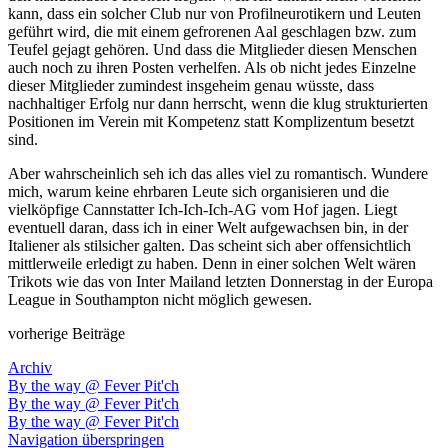
kann, dass ein solcher Club nur von Profilneurotikern und Leuten
geführt wird, die mit einem gefrorenen Aal geschlagen bzw. zum
Teufel gejagt gehören. Und dass die Mitglieder diesen Menschen
auch noch zu ihren Posten verhelfen. Als ob nicht jedes Einzelne
dieser Mitglieder zumindest insgeheim genau wüsste, dass
nachhaltiger Erfolg nur dann herrscht, wenn die klug strukturierten
Positionen im Verein mit Kompetenz statt Komplizentum besetzt
sind.
Aber wahrscheinlich seh ich das alles viel zu romantisch. Wundere
mich, warum keine ehrbaren Leute sich organisieren und die
vielköpfige Cannstatter Ich-Ich-Ich-AG vom Hof jagen. Liegt
eventuell daran, dass ich in einer Welt aufgewachsen bin, in der
Italiener als stilsicher galten. Das scheint sich aber offensichtlich
mittlerweile erledigt zu haben. Denn in einer solchen Welt wären
Trikots wie das von Inter Mailand letzten Donnerstag in der Europa
League in Southampton nicht möglich gewesen.
vorherige Beiträge
Archiv
By the way @ Fever Pit'ch
By the way @ Fever Pit'ch
By the way @ Fever Pit'ch
Navigation überspringen