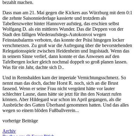
bezahlt machen.
Dass man am 21. Mai gegen die Kickers aus Würzburg mit dem 0:1
die zehnte Saisonniederlage kassierte und trotzdem als
Tabellenzweiter hinter Hannover aufstieg, das erschien selbst
Wolfgang D. als ein mittleres Wunder. Das die Deppen von der
Stadt den fälligen Wiederaufstiegs-Autokonvoi wegen
Feinstaubalarms verboten, das konnte der Präsi hingegen locker
verschmerzen. Zu groß war die Aufregung über die bevorstehenden
Relegationsspiele zwischen Heidenheim und Ingolstadt. Wenn das
in seinem Sinne verlief, dann konnte er das Anwesen auf den
Tafelbergen locker gleich nochmal doppelt so groß planen lassen.
Was für ein Jahr, dachte sich D..
Und in Remshalden kam der imperiale Vernichtungsschmerz. So
nennt man das doch, dachte Horst R. noch, sich an die Brust
fassend. Wenn er seine Frau nicht vergrämt hätte vor lauter
schlechter Laune, dann hätte sie jetzt für ihn den Notarzt rufen
können. Aber Hildegard war schon im April gegangen, als die
Ausbrüche des Gatten Überhand genommen hatten. Und das alles
wegen so einem blöden Fußballverein...
vorherige Beiträge
Archiv