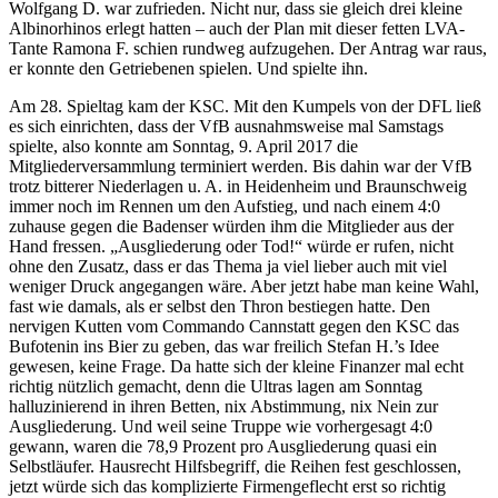
Wolfgang D. war zufrieden. Nicht nur, dass sie gleich drei kleine
Albinorhinos erlegt hatten – auch der Plan mit dieser fetten LVA-
Tante Ramona F. schien rundweg aufzugehen. Der Antrag war raus,
er konnte den Getriebenen spielen. Und spielte ihn.
Am 28. Spieltag kam der KSC. Mit den Kumpels von der DFL ließ
es sich einrichten, dass der VfB ausnahmsweise mal Samstags
spielte, also konnte am Sonntag, 9. April 2017 die
Mitgliederversammlung terminiert werden. Bis dahin war der VfB
trotz bitterer Niederlagen u. A. in Heidenheim und Braunschweig
immer noch im Rennen um den Aufstieg, und nach einem 4:0
zuhause gegen die Badenser würden ihm die Mitglieder aus der
Hand fressen. „Ausgliederung oder Tod!“ würde er rufen, nicht
ohne den Zusatz, dass er das Thema ja viel lieber auch mit viel
weniger Druck angegangen wäre. Aber jetzt habe man keine Wahl,
fast wie damals, als er selbst den Thron bestiegen hatte. Den
nervigen Kutten vom Commando Cannstatt gegen den KSC das
Bufotenin ins Bier zu geben, das war freilich Stefan H.’s Idee
gewesen, keine Frage. Da hatte sich der kleine Finanzer mal echt
richtig nützlich gemacht, denn die Ultras lagen am Sonntag
halluzinierend in ihren Betten, nix Abstimmung, nix Nein zur
Ausgliederung. Und weil seine Truppe wie vorhergesagt 4:0
gewann, waren die 78,9 Prozent pro Ausgliederung quasi ein
Selbstläufer. Hausrecht Hilfsbegriff, die Reihen fest geschlossen,
jetzt würde sich das komplizierte Firmengeflecht erst so richtig