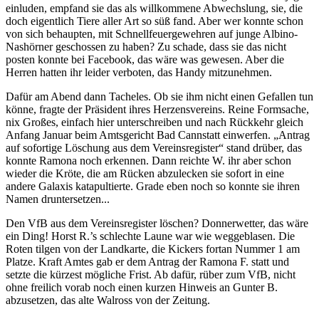
einluden, empfand sie das als willkommene Abwechslung, sie, die
doch eigentlich Tiere aller Art so süß fand. Aber wer konnte schon
von sich behaupten, mit Schnellfeuergewehren auf junge Albino-
Nashörner geschossen zu haben? Zu schade, dass sie das nicht
posten konnte bei Facebook, das wäre was gewesen. Aber die
Herren hatten ihr leider verboten, das Handy mitzunehmen.
Dafür am Abend dann Tacheles. Ob sie ihm nicht einen Gefallen tun
könne, fragte der Präsident ihres Herzensvereins. Reine Formsache,
nix Großes, einfach hier unterschreiben und nach Rückkehr gleich
Anfang Januar beim Amtsgericht Bad Cannstatt einwerfen. „Antrag
auf sofortige Löschung aus dem Vereinsregister“ stand drüber, das
konnte Ramona noch erkennen. Dann reichte W. ihr aber schon
wieder die Kröte, die am Rücken abzulecken sie sofort in eine
andere Galaxis katapultierte. Grade eben noch so konnte sie ihren
Namen druntersetzen...
Den VfB aus dem Vereinsregister löschen? Donnerwetter, das wäre
ein Ding! Horst R.’s schlechte Laune war wie weggeblasen. Die
Roten tilgen von der Landkarte, die Kickers fortan Nummer 1 am
Platze. Kraft Amtes gab er dem Antrag der Ramona F. statt und
setzte die kürzest mögliche Frist. Ab dafür, rüber zum VfB, nicht
ohne freilich vorab noch einen kurzen Hinweis an Gunter B.
abzusetzen, das alte Walross von der Zeitung.