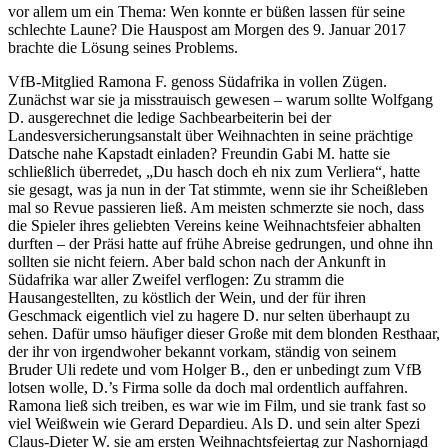
vor allem um ein Thema: Wen konnte er büßen lassen für seine
schlechte Laune? Die Hauspost am Morgen des 9. Januar 2017
brachte die Lösung seines Problems.
VfB-Mitglied Ramona F. genoss Südafrika in vollen Zügen.
Zunächst war sie ja misstrauisch gewesen – warum sollte Wolfgang
D. ausgerechnet die ledige Sachbearbeiterin bei der
Landesversicherungsanstalt über Weihnachten in seine prächtige
Datsche nahe Kapstadt einladen? Freundin Gabi M. hatte sie
schließlich überredet, „Du hasch doch eh nix zum Verliera“, hatte
sie gesagt, was ja nun in der Tat stimmte, wenn sie ihr Scheißleben
mal so Revue passieren ließ. Am meisten schmerzte sie noch, dass
die Spieler ihres geliebten Vereins keine Weihnachtsfeier abhalten
durften – der Präsi hatte auf frühe Abreise gedrungen, und ohne ihn
sollten sie nicht feiern. Aber bald schon nach der Ankunft in
Südafrika war aller Zweifel verflogen: Zu stramm die
Hausangestellten, zu köstlich der Wein, und der für ihren
Geschmack eigentlich viel zu hagere D. nur selten überhaupt zu
sehen. Dafür umso häufiger dieser Große mit dem blonden Resthaar,
der ihr von irgendwoher bekannt vorkam, ständig von seinem
Bruder Uli redete und vom Holger B., den er unbedingt zum VfB
lotsen wolle, D.’s Firma solle da doch mal ordentlich auffahren.
Ramona ließ sich treiben, es war wie im Film, und sie trank fast so
viel Weißwein wie Gerard Depardieu. Als D. und sein alter Spezi
Claus-Dieter W. sie am ersten Weihnachtsfeiertag zur Nashornjagd