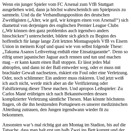
Wenn ein junger Spieler vom FC Arsenal zum VfB Stuttgart
ausgeliehen wird, dann ja höchst wahrscheinlich um Spielpraxis zu
sammeln. Und da die Verhandlungsposition des deutschen
Zweitligisten („Alter, wie geil, wir kriegen einen von Arsenal!“) sich
diametral von derjenigen des englischen Premier League Clubs
(„Wir können den ganz problemlos auch irgendwo anders
hinschicken“) unterscheidet, bildete sich gleich zu Beginn des
hoffentlich für lange lange Zeit letzten Montagsspiels VfB vs Eisern
Union in meinem Kopf und quasi wie von selbst folgende These:
„Takuma Asanos Leihvertrag enthält eine Einsatzgarantie“. Denn so
eifrig unser japanischer Jaguar auch rennen und tun und machen
mag – er kann kaum einen Ball stoppen. Er lässt jedes Mal
abtropfen, und dann ist der Ball entweder weg, oder er muss mit
brachialer Gewalt nachsetzen, riskiert ein Foul oder eine Verletzung.
Oder, noch schlimmer: Ein anderer muss riskieren. Und jetzt weiß
ich auch nicht, werde mich aber an die Verifizierung oder
Falsifizierung dieser These machen. Und apropos Leihspieler: Zu
Carlos Mané erübrigen sich nach Bekanntwerden dessen
komplizierter Verletzung sämtliche Thesen. Man könnte höchstens
fragen, ob die ihn besitzenden Portugiesen es unserer medizinischen
Abteilung zutrauen, den Jungen irgendwann wieder fit zu
bekommen.
Ansonsten war’s mal richtig gut am Montag im Stadion, bis auf die
Tatsache, dass man halt erst um halb Zwei ins Bett kommt und der