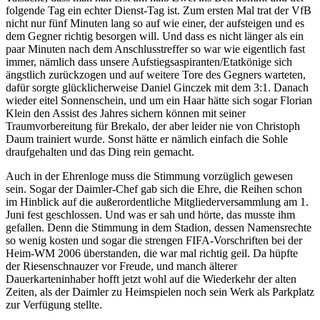
folgende Tag ein echter Dienst-Tag ist. Zum ersten Mal trat der VfB
nicht nur fünf Minuten lang so auf wie einer, der aufsteigen und es
dem Gegner richtig besorgen will. Und dass es nicht länger als ein
paar Minuten nach dem Anschlusstreffer so war wie eigentlich fast
immer, nämlich dass unsere Aufstiegsaspiranten/Etatkönige sich
ängstlich zurückzogen und auf weitere Tore des Gegners warteten,
dafür sorgte glücklicherweise Daniel Ginczek mit dem 3:1. Danach
wieder eitel Sonnenschein, und um ein Haar hätte sich sogar Florian
Klein den Assist des Jahres sichern können mit seiner
Traumvorbereitung für Brekalo, der aber leider nie von Christoph
Daum trainiert wurde. Sonst hätte er nämlich einfach die Sohle
draufgehalten und das Ding rein gemacht.
Auch in der Ehrenloge muss die Stimmung vorzüglich gewesen
sein. Sogar der Daimler-Chef gab sich die Ehre, die Reihen schon
im Hinblick auf die außerordentliche Mitgliederversammlung am 1.
Juni fest geschlossen. Und was er sah und hörte, das musste ihm
gefallen. Denn die Stimmung in dem Stadion, dessen Namensrechte
so wenig kosten und sogar die strengen FIFA-Vorschriften bei der
Heim-WM 2006 überstanden, die war mal richtig geil. Da hüpfte
der Riesenschnauzer vor Freude, und manch älterer
Dauerkarteninhaber hofft jetzt wohl auf die Wiederkehr der alten
Zeiten, als der Daimler zu Heimspielen noch sein Werk als Parkplatz
zur Verfügung stellte.