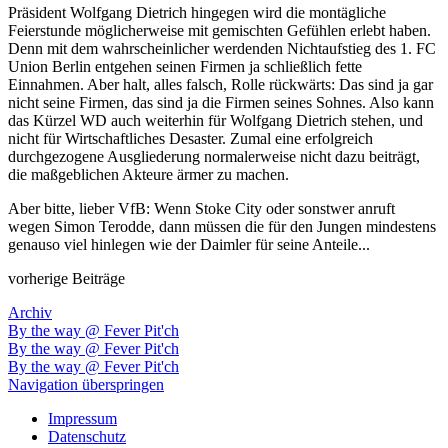
Präsident Wolfgang Dietrich hingegen wird die montägliche
Feierstunde möglicherweise mit gemischten Gefühlen erlebt haben.
Denn mit dem wahrscheinlicher werdenden Nichtaufstieg des 1. FC
Union Berlin entgehen seinen Firmen ja schließlich fette
Einnahmen. Aber halt, alles falsch, Rolle rückwärts: Das sind ja gar
nicht seine Firmen, das sind ja die Firmen seines Sohnes. Also kann
das Kürzel WD auch weiterhin für Wolfgang Dietrich stehen, und
nicht für Wirtschaftliches Desaster. Zumal eine erfolgreich
durchgezogene Ausgliederung normalerweise nicht dazu beiträgt,
die maßgeblichen Akteure ärmer zu machen.
Aber bitte, lieber VfB: Wenn Stoke City oder sonstwer anruft
wegen Simon Terodde, dann müssen die für den Jungen mindestens
genauso viel hinlegen wie der Daimler für seine Anteile...
vorherige Beiträge
Archiv
By the way @ Fever Pit'ch
By the way @ Fever Pit'ch
By the way @ Fever Pit'ch
Navigation überspringen
Impressum
Datenschutz