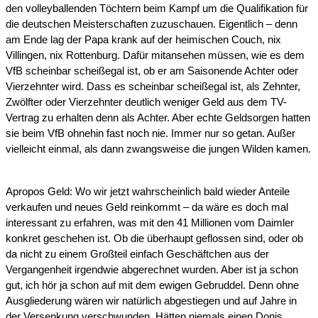
den volleyballenden Töchtern beim Kampf um die Qualifikation für
die deutschen Meisterschaften zuzuschauen. Eigentlich – denn
am Ende lag der Papa krank auf der heimischen Couch, nix
Villingen, nix Rottenburg. Dafür mitansehen müssen, wie es dem
VfB scheinbar scheißegal ist, ob er am Saisonende Achter oder
Vierzehnter wird. Dass es scheinbar scheißegal ist, als Zehnter,
Zwölfter oder Vierzehnter deutlich weniger Geld aus dem TV-
Vertrag zu erhalten denn als Achter. Aber echte Geldsorgen hatten
sie beim VfB ohnehin fast noch nie. Immer nur so getan. Außer
vielleicht einmal, als dann zwangsweise die jungen Wilden kamen.
Apropos Geld: Wo wir jetzt wahrscheinlich bald wieder Anteile
verkaufen und neues Geld reinkommt – da wäre es doch mal
interessant zu erfahren, was mit den 41 Millionen vom Daimler
konkret geschehen ist. Ob die überhaupt geflossen sind, oder ob
da nicht zu einem Großteil einfach Geschäftchen aus der
Vergangenheit irgendwie abgerechnet wurden. Aber ist ja schon
gut, ich hör ja schon auf mit dem ewigen Gebruddel. Denn ohne
Ausgliederung wären wir natürlich abgestiegen und auf Jahre in
der Versenkung verschwunden. Hätten niemals einen Donis