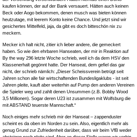
kaufen können, der auf der Bank versauert. Hätten auch keinen
Beck oder Aogo bekommen, denen musch was bieten können
heutzutage, mit leerem Konto keine Chance. Und jetzt sind wir
gesichertes Mittelfeld, jaja, da gibt es doch bitteschön nix zu
meckern.
Mecker ich halt nicht, zitier ich lieber andere, die gemeckert
haben. So wie den ehrbaren Hanseaten, der mir in Reaktion auf
By the way 296 letzte Woche schrieb, weil ich da dem HSV den
Klassenerhalt gegönnt hatte. Der Hanseat, dem gefiel das gar
nicht, der schrieb nämlich: „Dieser Scheissverein betrügt seit
Jahren schon alle fair wirtschaftenden Bundesligaklubs - ist seit
Jahren pleite, kauft aber weiterhin auf Pump den anderen Vereinen
die Spieler weg und zahlt denen Unsummen (z.B. Bobby Wood
3,5 Millionen). Sogar deren U23 ist zusammen mit Wolfsburg die
mit ABSTAND teuerste Mannschaft.“
Noch einiges mehr schrieb mir der Hanseat – zappenduster
scheint es da oben im Norden zu sein. Also, eigentlich mehr als
genug Grund zur Zufriedenheit darüber, dass wir beim VfB weder
absteigen noch pleite sind. Aber an dieser Stelle waren wir vorhin