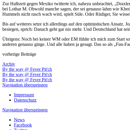
Zur Halbzeit gegen Mexiko twitterte ich, nahezu unbeachtet, „Draxler
bei Lothar M. Obwohl manche sagen, der sei genauso lahm wie Khedir
Hummels nicht rasch wach wird, spielt Süle. Oder Rüdiger, Sie wissen
Bis auf weiteres setze ich allerdings auf den optimistischen Ansatz.
besiegen, sprich: Danach geht gar nix mehr. Und Deutschland hat sei
Übrigens: Noch bei keiner WM oder EM fühlte ich mich zum Start so 
anderen genauso ginge. Und alle haben ja gesagt. Das so als „Fun-Fa
vorherige Beiträge
Archiv
By the way @ Fever Pit'ch
By the way @ Fever Pit'ch
By the way @ Fever Pit'ch
Navigation überspringen
Impressum
Datenschutz
Navigation überspringen
News
Facebook