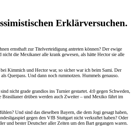
ssimistischen Erklärversuchen.
nen ernsthaft zur Titelverteidigung antreten können? Der ewige
 nicht die Mexikaner alle krank gewesen, als hätte Hector sie alle
ch bei Kimmich und Hector war, so sicher war ich beim Sami. Der
ass als Querpass. Und dann noch rummotzen. Hummels genauso.
ind nicht grade grandios ins Turnier gestartet. 4:0 gegen Schweden,
die Brasilianer drüben werden auch Zweiter – und Mexiko fährt im
ühlen? Und sind das dieselben Bayern, die dem Jogi gesagt haben,
undesligaspiel gegen den VfB Stuttgart nicht verkraftet haben? Oder
ller und bester Deutscher aller Zeiten um den Bart gegangen waren.