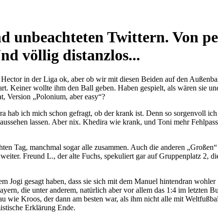
d unbeachteten Twittern. Von pe
d völlig distanzlos...
ector in der Liga ok, aber ob wir mit diesen Beiden auf den Außenbah
t. Keiner wollte ihm den Ball geben. Haben gespielt, als wären sie und
t, Version „Polonium, aber easy“?
ra hab ich mich schon gefragt, ob der krank ist. Denn so sorgenvoll i
 aussehen lassen. Aber nix. Khedira wie krank, und Toni mehr Fehlp
echten Tag, manchmal sogar alle zusammen. Auch die anderen „Großen“ s
eiter. Freund L., der alte Fuchs, spekuliert gar auf Gruppenplatz 2, 
Jogi gesagt haben, dass sie sich mit dem Manuel hintendran wohler f
yern, die unter anderem, natürlich aber vor allem das 1:4 im letzten B
u wie Kroos, der dann am besten war, als ihm nicht alle mit Weltfußba
mistische Erklärung Ende.