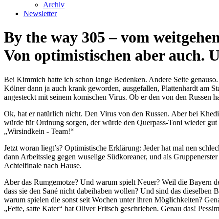
Archiv
Newsletter
By the way 305 – vom weitgehen
Von optimistischen aber auch. Un
Bei Kimmich hatte ich schon lange Bedenken. Andere Seite genauso. H
Kölner dann ja auch krank geworden, ausgefallen, Plattenhardt am Star
angesteckt mit seinem komischen Virus. Ob er den von den Russen ha
Ok, hat er natürlich nicht. Den Virus von den Russen. Aber bei Khedi
würde für Ordnung sorgen, der würde den Querpass-Toni wieder gut
„Wirsindkein - Team!“
Jetzt woran liegt’s? Optimistische Erklärung: Jeder hat mal nen schl
dann Arbeitssieg gegen wuselige Südkoreaner, und als Gruppenerster w
Achtelfinale nach Hause.
Aber das Rumgemotze? Und warum spielt Neuer? Weil die Bayern dem 
dass sie den Sané nicht dabeihaben wollen? Und sind das dieselben Ba
warum spielen die sonst seit Wochen unter ihren Möglichkeiten? Gena
„Fette, satte Kater“ hat Oliver Fritsch geschrieben. Genau das! Pessi