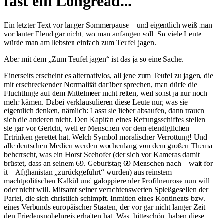
fast ein Longread...
Ein letzter Text vor langer Sommerpause – und eigentlich weiß man
vor lauter Elend gar nicht, wo man anfangen soll. So viele Leute
würde man am liebsten einfach zum Teufel jagen.
Aber mit dem „Zum Teufel jagen“ ist das ja so eine Sache.
Einerseits erscheint es alternativlos, all jene zum Teufel zu jagen, die
mit erschreckender Normalität darüber sprechen, man dürfe die
Flüchtlinge auf dem Mittelmeer nicht retten, weil sonst ja nur noch
mehr kämen. Dabei verklausulieren diese Leute nur, was sie
eigentlich denken, nämlich: Lasst sie lieber absaufen, dann trauen
sich die anderen nicht. Den Kapitän eines Rettungsschiffes stellen
sie gar vor Gericht, weil er Menschen vor dem elendiglichen
Ertrinken gerettet hat. Welch Symbol moralischer Verrottung! Und
alle deutschen Medien werden wochenlang von dem großen Thema
beherrscht, was ein Horst Seehofer (der sich vor Kameras damit
brüstet, dass an seinem 69. Geburtstag 69 Menschen nach – wait for
it – Afghanistan „zurückgeführt“ wurden) aus reinstem
machtpolitischen Kalkül und galoppierender Profilneurose nun will
oder nicht will. Mitsamt seiner verachtenswerten Spießgesellen der
Partei, die sich christlich schimpft. Inmitten eines Kontinents bzw.
eines Verbunds europäischer Staaten, der vor gar nicht langer Zeit
den Friedensnobelpreis erhalten hat. Was, bitteschön, haben diese