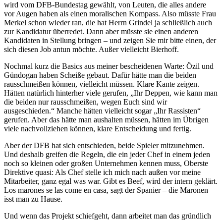
wird vom DFB-Bundestag gewählt, von Leuten, die alles andere
vor Augen haben als einen moralischen Kompass. Also müsste Frau
Merkel schon wieder ran, die hat Herrn Grindel ja schließlich auch
zur Kandidatur überredet. Dann aber müsste sie einen anderen
Kandidaten in Stellung bringen – und zeigen Sie mir bitte einen, der
sich diesen Job antun möchte. Außer vielleicht Bierhoff.
Nochmal kurz die Basics aus meiner bescheidenen Warte: Özil und
Gündogan haben Scheiße gebaut. Dafür hätte man die beiden
rausschmeißen können, vielleicht müssen. Klare Kante zeigen.
Hätten natürlich hinterher viele gerufen, „Ihr Deppen, wie kann man
die beiden nur rausschmeißen, wegen Euch sind wir
ausgeschieden.“ Manche hätten vielleicht sogar „Ihr Rassisten“
gerufen. Aber das hätte man aushalten müssen, hätten im Übrigen
viele nachvollziehen können, klare Entscheidung und fertig.
Aber der DFB hat sich entschieden, beide Spieler mitzunehmen.
Und deshalb greifen die Regeln, die ein jeder Chef in einem jeden
noch so kleinen oder großen Unternehmen kennen muss, Oberste
Direktive quasi: Als Chef stelle ich mich nach außen vor meine
Mitarbeiter, ganz egal was war. Gibt es Beef, wird der intern geklärt.
Los marones se las come en casa, sagt der Spanier – die Maronen
isst man zu Hause.
Und wenn das Projekt schiefgeht, dann arbeitet man das gründlich