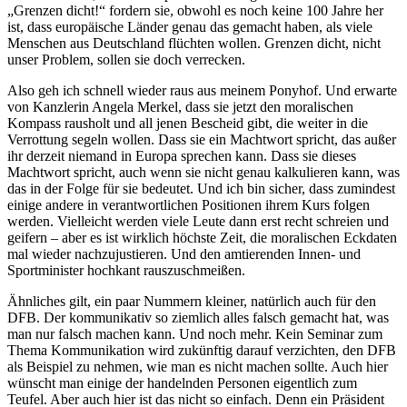
„Grenzen dicht!“ fordern sie, obwohl es noch keine 100 Jahre her
ist, dass europäische Länder genau das gemacht haben, als viele
Menschen aus Deutschland flüchten wollen. Grenzen dicht, nicht
unser Problem, sollen sie doch verrecken.
Also geh ich schnell wieder raus aus meinem Ponyhof. Und erwarte
von Kanzlerin Angela Merkel, dass sie jetzt den moralischen
Kompass rausholt und all jenen Bescheid gibt, die weiter in die
Verrottung segeln wollen. Dass sie ein Machtwort spricht, das außer
ihr derzeit niemand in Europa sprechen kann. Dass sie dieses
Machtwort spricht, auch wenn sie nicht genau kalkulieren kann, was
das in der Folge für sie bedeutet. Und ich bin sicher, dass zumindest
einige andere in verantwortlichen Positionen ihrem Kurs folgen
werden. Vielleicht werden viele Leute dann erst recht schreien und
geifern – aber es ist wirklich höchste Zeit, die moralischen Eckdaten
mal wieder nachzujustieren. Und den amtierenden Innen- und
Sportminister hochkant rauszuschmeißen.
Ähnliches gilt, ein paar Nummern kleiner, natürlich auch für den
DFB. Der kommunikativ so ziemlich alles falsch gemacht hat, was
man nur falsch machen kann. Und noch mehr. Kein Seminar zum
Thema Kommunikation wird zukünftig darauf verzichten, den DFB
als Beispiel zu nehmen, wie man es nicht machen sollte. Auch hier
wünscht man einige der handelnden Personen eigentlich zum
Teufel. Aber auch hier ist das nicht so einfach. Denn ein Präsident