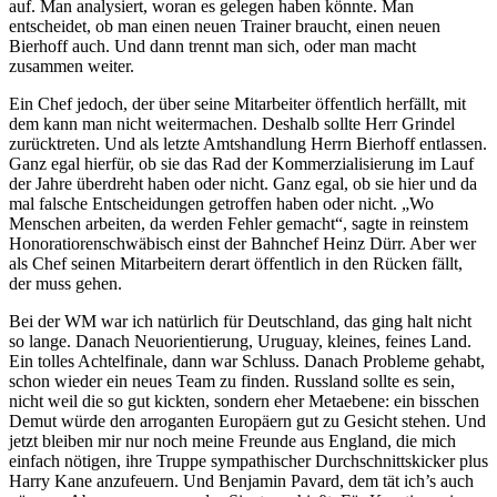
auf. Man analysiert, woran es gelegen haben könnte. Man
entscheidet, ob man einen neuen Trainer braucht, einen neuen
Bierhoff auch. Und dann trennt man sich, oder man macht
zusammen weiter.
Ein Chef jedoch, der über seine Mitarbeiter öffentlich herfällt, mit
dem kann man nicht weitermachen. Deshalb sollte Herr Grindel
zurücktreten. Und als letzte Amtshandlung Herrn Bierhoff entlassen.
Ganz egal hierfür, ob sie das Rad der Kommerzialisierung im Lauf
der Jahre überdreht haben oder nicht. Ganz egal, ob sie hier und da
mal falsche Entscheidungen getroffen haben oder nicht. „Wo
Menschen arbeiten, da werden Fehler gemacht“, sagte in reinstem
Honoratiorenschwäbisch einst der Bahnchef Heinz Dürr. Aber wer
als Chef seinen Mitarbeitern derart öffentlich in den Rücken fällt,
der muss gehen.
Bei der WM war ich natürlich für Deutschland, das ging halt nicht
so lange. Danach Neuorientierung, Uruguay, kleines, feines Land.
Ein tolles Achtelfinale, dann war Schluss. Danach Probleme gehabt,
schon wieder ein neues Team zu finden. Russland sollte es sein,
nicht weil die so gut kickten, sondern eher Metaebene: ein bisschen
Demut würde den arroganten Europäern gut zu Gesicht stehen. Und
jetzt bleiben mir nur noch meine Freunde aus England, die mich
einfach nötigen, ihre Truppe sympathischer Durchschnittskicker plus
Harry Kane anzufeuern. Und Benjamin Pavard, dem tät ich’s auch