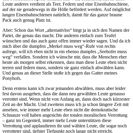
Leute anderes verdient als Teer, Federn und eine Eisenbahnschiene,
auf der sie geradewegs in die Hölle befördert werden. Auf möglichst
langen Eisenbahnschienen natürlich, damit für das ganze braune
Pack auch genug Platz ist.
Aber: Schon das Wort „alternativlos“ birgt ja in sich den Namen der
Partei, die genau das macht. Die anderen einfach zum Teufel
wünschen und das auch ganz offen immer wieder sagen. Und da ich
mich über die dumpfen „Merkel muss weg“-Rufe von rechts
aufrege, will ich eben nicht in ein ebenso dumpfes „Seehofer muss
weg“ verfallen. Sondern ich wünsche mir, dass die Menschen eher
heute als morgen selbst erkennen, dass man diese Leute eben nicht
teeren und federn muss, sondern sie ganz einfach abwählen kann.
Und genau an dieser Stelle stoße ich gegen das Gatter meines
Ponyhofs.
Denn erstens kann ich zwar jemanden abwählen, muss aber leider
fest davon ausgehen, dass die dann neu gewählten Leute genauso
verrottet sind. Wenn nicht von Anfang an, dann doch nach kürzester
Zeit an der Macht. Und zweitens muss ich ja schon längere Zeit mit
ansehen, wie immer mehr Leute eben nicht die demokratische
Schnauze voll haben angesichts der totalen moralischen Verrottung
– ganz im Gegenteil, immer mehr Leute unterstützen diese
Verrottung und applaudieren ihr und wählen Leute, die sogar noch
verrotteter sind, tiefster Tiefpunkt noch lange nicht erreicht.