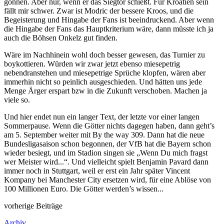
gönnen. Aber nur, wenn er das Siegtor schießt. Für Kroatien sein
fällt mir schwer. Zwar ist Modric der bessere Kroos, und die
Begeisterung und Hingabe der Fans ist beeindruckend. Aber wenn
die Hingabe der Fans das Hauptkriterium wäre, dann müsste ich ja
auch die Böhsen Onkelz gut finden.
Wäre im Nachhinein wohl doch besser gewesen, das Turnier zu
boykottieren. Würden wir zwar jetzt ebenso miesepetrig
nebendranstehen und miesepetrige Sprüche klopfen, wären aber
immerhin nicht so peinlich ausgeschieden. Und hätten uns jede
Menge Ärger erspart bzw in die Zukunft verschoben. Machen ja
viele so.
Und hier endet nun ein langer Text, der letzte vor einer langen
Sommerpause. Wenn die Götter nichts dagegen haben, dann geht’s
am 5. September weiter mit By the way 309. Dann hat die neue
Bundesligasaison schon begonnen, der VfB hat die Bayern schon
wieder besiegt, und im Stadion singen sie „Wenn Du mich fragst
wer Meister wird...“. Und vielleicht spielt Benjamin Pavard dann
immer noch in Stuttgart, weil er erst ein Jahr später Vincent
Kompany bei Manchester City ersetzen wird, für eine Ablöse von
100 Millionen Euro. Die Götter werden’s wissen...
vorherige Beiträge
Archiv