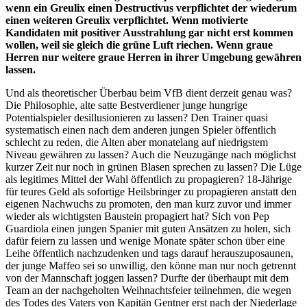
wenn ein Greulix einen Destructivus verpflichtet der wiederum
einen weiteren Greulix verpflichtet. Wenn motivierte
Kandidaten mit positiver Ausstrahlung gar nicht erst kommen
wollen, weil sie gleich die grüne Luft riechen. Wenn graue
Herren nur weitere graue Herren in ihrer Umgebung gewähren
lassen.
Und als theoretischer Überbau beim VfB dient derzeit genau was?
Die Philosophie, alte satte Bestverdiener junge hungrige
Potentialspieler desillusionieren zu lassen? Den Trainer quasi
systematisch einen nach dem anderen jungen Spieler öffentlich
schlecht zu reden, die Alten aber monatelang auf niedrigstem
Niveau gewähren zu lassen? Auch die Neuzugänge nach möglichst
kurzer Zeit nur noch in grünen Blasen sprechen zu lassen? Die Lüge
als legitimes Mittel der Wahl öffentlich zu propagieren? 18-Jährige
für teures Geld als sofortige Heilsbringer zu propagieren anstatt den
eigenen Nachwuchs zu promoten, den man kurz zuvor und immer
wieder als wichtigsten Baustein propagiert hat? Sich von Pep
Guardiola einen jungen Spanier mit guten Ansätzen zu holen, sich
dafür feiern zu lassen und wenige Monate später schon über eine
Leihe öffentlich nachzudenken und tags darauf herauszuposaunen,
der junge Maffeo sei so unwillig, den könne man nur noch getrennt
von der Mannschaft joggen lassen? Durfte der überhaupt mit dem
Team an der nachgeholten Weihnachtsfeier teilnehmen, die wegen
des Todes des Vaters von Kapitän Gentner erst nach der Niederlage