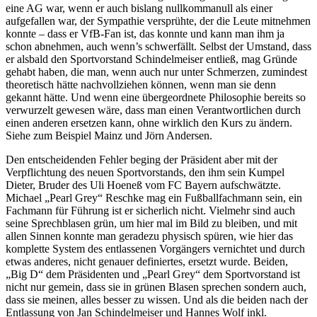
eine AG war, wenn er auch bislang nullkommanull als einer
aufgefallen war, der Sympathie versprühte, der die Leute mitnehmen
konnte – dass er VfB-Fan ist, das konnte und kann man ihm ja
schon abnehmen, auch wenn’s schwerfällt. Selbst der Umstand, dass
er alsbald den Sportvorstand Schindelmeiser entließ, mag Gründe
gehabt haben, die man, wenn auch nur unter Schmerzen, zumindest
theoretisch hätte nachvollziehen können, wenn man sie denn
gekannt hätte. Und wenn eine übergeordnete Philosophie bereits so
verwurzelt gewesen wäre, dass man einen Verantwortlichen durch
einen anderen ersetzen kann, ohne wirklich den Kurs zu ändern.
Siehe zum Beispiel Mainz und Jörn Andersen.
Den entscheidenden Fehler beging der Präsident aber mit der
Verpflichtung des neuen Sportvorstands, den ihm sein Kumpel
Dieter, Bruder des Uli Hoeneß vom FC Bayern aufschwätzte.
Michael „Pearl Grey“ Reschke mag ein Fußballfachmann sein, ein
Fachmann für Führung ist er sicherlich nicht. Vielmehr sind auch
seine Sprechblasen grün, um hier mal im Bild zu bleiben, und mit
allen Sinnen konnte man geradezu physisch spüren, wie hier das
komplette System des entlassenen Vorgängers vernichtet und durch
etwas anderes, nicht genauer definiertes, ersetzt wurde. Beiden,
„Big D“ dem Präsidenten und „Pearl Grey“ dem Sportvorstand ist
nicht nur gemein, dass sie in grünen Blasen sprechen sondern auch,
dass sie meinen, alles besser zu wissen. Und als die beiden nach der
Entlassung von Jan Schindelmeiser und Hannes Wolf inkl.