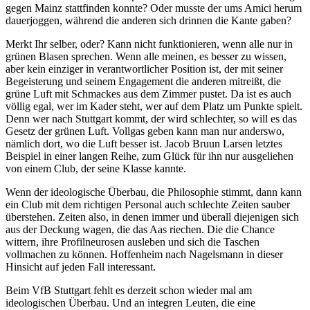
gegen Mainz stattfinden konnte? Oder musste der ums Amici herum
dauerjoggen, während die anderen sich drinnen die Kante gaben?
Merkt Ihr selber, oder? Kann nicht funktionieren, wenn alle nur in
grünen Blasen sprechen. Wenn alle meinen, es besser zu wissen,
aber kein einziger in verantwortlicher Position ist, der mit seiner
Begeisterung und seinem Engagement die anderen mitreißt, die
grüne Luft mit Schmackes aus dem Zimmer pustet. Da ist es auch
völlig egal, wer im Kader steht, wer auf dem Platz um Punkte spielt.
Denn wer nach Stuttgart kommt, der wird schlechter, so will es das
Gesetz der grünen Luft. Vollgas geben kann man nur anderswo,
nämlich dort, wo die Luft besser ist. Jacob Bruun Larsen letztes
Beispiel in einer langen Reihe, zum Glück für ihn nur ausgeliehen
von einem Club, der seine Klasse kannte.
Wenn der ideologische Überbau, die Philosophie stimmt, dann kann
ein Club mit dem richtigen Personal auch schlechte Zeiten sauber
überstehen. Zeiten also, in denen immer und überall diejenigen sich
aus der Deckung wagen, die das Aas riechen. Die die Chance
wittern, ihre Profilneurosen ausleben und sich die Taschen
vollmachen zu können. Hoffenheim nach Nagelsmann in dieser
Hinsicht auf jeden Fall interessant.
Beim VfB Stuttgart fehlt es derzeit schon wieder mal am
ideologischen Überbau. Und an integren Leuten, die eine