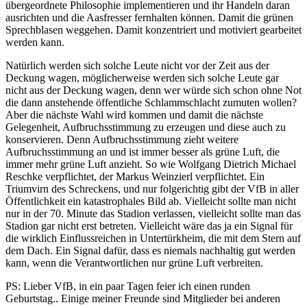
übergeordnete Philosophie implementieren und ihr Handeln daran
ausrichten und die Aasfresser fernhalten können. Damit die grünen
Sprechblasen weggehen. Damit konzentriert und motiviert gearbeitet
werden kann.
Natürlich werden sich solche Leute nicht vor der Zeit aus der
Deckung wagen, möglicherweise werden sich solche Leute gar
nicht aus der Deckung wagen, denn wer würde sich schon ohne Not
die dann anstehende öffentliche Schlammschlacht zumuten wollen?
Aber die nächste Wahl wird kommen und damit die nächste
Gelegenheit, Aufbruchsstimmung zu erzeugen und diese auch zu
konservieren. Denn Aufbruchsstimmung zieht weitere
Aufbruchsstimmung an und ist immer besser als grüne Luft, die
immer mehr grüne Luft anzieht. So wie Wolfgang Dietrich Michael
Reschke verpflichtet, der Markus Weinzierl verpflichtet. Ein
Triumvirn des Schreckens, und nur folgerichtig gibt der VfB in aller
Öffentlichkeit ein katastrophales Bild ab. Vielleicht sollte man nicht
nur in der 70. Minute das Stadion verlassen, vielleicht sollte man das
Stadion gar nicht erst betreten. Vielleicht wäre das ja ein Signal für
die wirklich Einflussreichen in Untertürkheim, die mit dem Stern auf
dem Dach. Ein Signal dafür, dass es niemals nachhaltig gut werden
kann, wenn die Verantwortlichen nur grüne Luft verbreiten.
PS: Lieber VfB, in ein paar Tagen feier ich einen runden
Geburtstag.. Einige meiner Freunde sind Mitglieder bei anderen