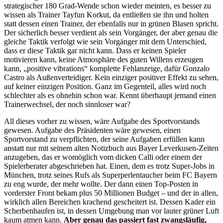
strategischer 180 Grad-Wende schon wieder meinten, es besser zu
wissen als Trainer Tayfun Korkut, da entließen sie ihn und holten
statt dessen einen Trainer, der ebenfalls nur in grünen Blasen spricht.
Der sicherlich besser verdient als sein Vorgänger, der aber genau die
gleiche Taktik verfolgt wie sein Vorgänger mit dem Unterschied,
dass er diese Taktik gar nicht kann. Dass er keinen Spieler
motivieren kann, keine Atmosphäre des guten Willens erzeugen
kann, „positive vibrations“ komplette Fehlanzeige, dafür Gonzalo
Castro als Außenverteidiger. Kein einziger positiver Effekt zu sehen,
auf keiner einzigen Position. Ganz im Gegenteil, alles wird noch
schlechter als es ohnehin schon war. Kennt überhaupt jemand einen
Trainerwechsel, der noch sinnloser war?
All dieses vorher zu wissen, wäre Aufgabe des Sportvorstands
gewesen. Aufgabe des Präsidenten wäre gewesen, einen
Sportvorstand zu verpflichten, der seine Aufgaben erfüllen kann
anstatt nur mit seinem alten Notizbuch aus Bayer Leverkusen-Zeiten
anzugeben, das er womöglich vom dicken Calli oder einem der
Spielerberater abgeschrieben hat. Einen, dem es trotz Super-Jobs in
München, trotz seines Rufs als Superperlentaucher beim FC Bayern
zu eng wurde, der mehr wollte. Der dann einen Top-Posten in
vorderster Front bekam plus 50 Millionen Budget – und der in allen,
wirklich allen Bereichen krachend gescheitert ist. Dessen Kader ein
Scherbenhaufen ist, in dessen Umgebung man vor lauter grüner Luft
kaum atmen kann.
Aber genau das passiert fast zwangsläufig,