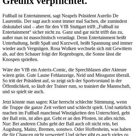
Greulix verpflichtet.
Fußball ist Entertainment, sagt Neapels Präsident Aurelio De
Laurentiis. Der sagt auch sonst immer mal Sachen, die zumindest
diskutabel sind – aber für den VfB Stuttgart trifft „Fußball ist
Entertainment“ sicher nicht zu. Ganz und gar nicht trifft das zu,
außer man ist masochistisch veranlagt. Denn Entertainment heißt
Unterhaltung, heißt Spaß und Kurzweil, heißt Spannung und immer
wieder auch Vergnügen. Rosa Wolken wechseln sich mit Gewittern
ab, auf den Schauer folgt der Regenbogen, die Sonne lässt die
Knospen sprießen.
Wäre der VfB ein Asterix-Comic, die Sprechblasen aller Akteure
wären grün. Gute Laune Fehlanzeige, Neid und Missgunst überall.
So tritt der Präsident auf, so zeigt sich der Sportvorstand in der
Öffentlichkeit, so läuft der Trainer rum, so trainiert die Mannschaft,
und so spielt sie auch.
Jetzt könnte man sagen: Klar herrscht schlechte Stimmung, wenn
die Truppe die ganze Zeit verliert und schlecht spielt. Und natürlich
machen im Fußball manchmal Winzigkeiten den Unterschied, geht
der Ball rein, ist alles gut. Geht er an den Pfosten, ist alles nichts.
Nur: Bei anderen Clubs geht der Ball auch oft nicht rein, bei
Augsburg, Mainz, Bremen, sonstwo. Oder Hoffenheim, was haben
die für Chancen nicht verwertet! Und sicher gibt es auch vieles zu