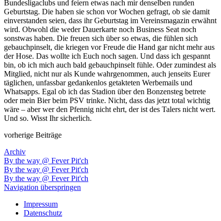
Bundesligaclubs und feiern etwas nach mir denselben runden
Geburtstag. Die haben sie schon vor Wochen gefragt, ob sie damit
einverstanden seien, dass ihr Geburtstag im Vereinsmagazin erwähnt
wird. Obwohl die weder Dauerkarte noch Business Seat noch
sonstwas haben. Die freuen sich über so etwas, die fühlen sich
gebauchpinselt, die kriegen vor Freude die Hand gar nicht mehr aus
der Hose. Das wollte ich Euch noch sagen. Und dass ich gespannt
bin, ob ich mich auch bald gebauchpinselt fühle. Oder zumindest als
Mitglied, nicht nur als Kunde wahrgenommen, auch jenseits Eurer
täglichen, unfassbar gedankenlos getakteten Werbemails und
Whatsapps. Egal ob ich das Stadion über den Bonzensteg betrete
oder mein Bier beim PSV trinke. Nicht, dass das jetzt total wichtig
wäre – aber wer den Pfennig nicht ehrt, der ist des Talers nicht wert.
Und so. Wisst Ihr sicherlich.
vorherige Beiträge
Archiv
By the way @ Fever Pit'ch
By the way @ Fever Pit'ch
By the way @ Fever Pit'ch
Navigation überspringen
Impressum
Datenschutz