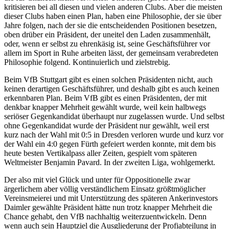
kritisieren bei all diesen und vielen anderen Clubs. Aber die meisten
dieser Clubs haben einen Plan, haben eine Philosophie, der sie über
Jahre folgen, nach der sie die entscheidenden Positionen besetzen,
oben drüber ein Präsident, der uneitel den Laden zusammenhält,
oder, wenn er selbst zu ehrenkäsig ist, seine Geschäftsführer vor
allem im Sport in Ruhe arbeiten lässt, der gemeinsam verabredeten
Philosophie folgend. Kontinuierlich und zielstrebig.
Beim VfB Stuttgart gibt es einen solchen Präsidenten nicht, auch
keinen derartigen Geschäftsführer, und deshalb gibt es auch keinen
erkennbaren Plan. Beim VfB gibt es einen Präsidenten, der mit
denkbar knapper Mehrheit gewählt wurde, weil kein halbwegs
seriöser Gegenkandidat überhaupt nur zugelassen wurde. Und selbst
ohne Gegenkandidat wurde der Präsident nur gewählt, weil erst
kurz nach der Wahl mit 0:5 in Dresden verloren wurde und kurz vor
der Wahl ein 4:0 gegen Fürth gefeiert werden konnte, mit dem bis
heute besten Vertikalpass aller Zeiten, gespielt vom späteren
Weltmeister Benjamin Pavard. In der zweiten Liga, wohlgemerkt.
Der also mit viel Glück und unter für Oppositionelle zwar
ärgerlichem aber völlig verständlichem Einsatz größtmöglicher
Vereinsmeierei und mit Unterstützung des späteren Ankerinvestors
Daimler gewählte Präsident hätte nun trotz knapper Mehrheit die
Chance gehabt, den VfB nachhaltig weiterzuentwickeln. Denn
wenn auch sein Hauptziel die Ausgliederung der Profiabteilung in