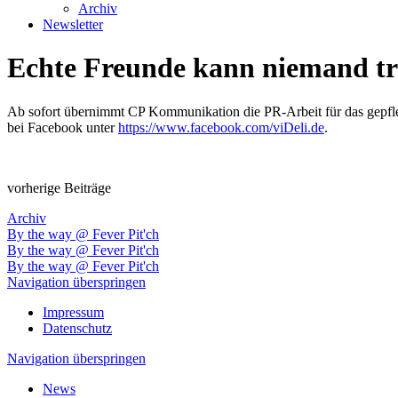
Archiv
Newsletter
Echte Freunde kann niemand tr
Ab sofort übernimmt CP Kommunikation die PR-Arbeit für das gepfleg
bei Facebook unter
https://www.facebook.com/viDeli.de
.
vorherige Beiträge
Archiv
By the way @ Fever Pit'ch
By the way @ Fever Pit'ch
By the way @ Fever Pit'ch
Navigation überspringen
Impressum
Datenschutz
Navigation überspringen
News